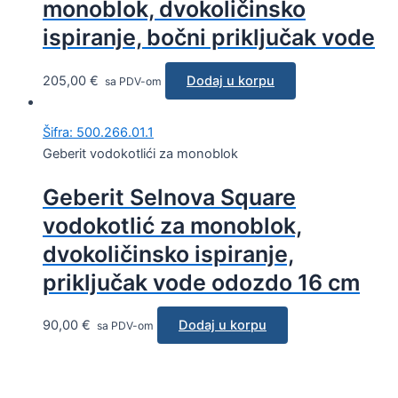
monoblok, dvokoličinsko
ispiranje, bočni priključak vode
205,00
€
Dodaj u korpu
sa PDV-om
Šifra: 500.266.01.1
Geberit vodokotlići za monoblok
Geberit Selnova Square
vodokotlić za monoblok,
dvokoličinsko ispiranje,
priključak vode odozdo 16 cm
90,00
€
Dodaj u korpu
sa PDV-om