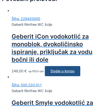
Šifra: 229420000
Geberit Rimfree WC šolje
Geberit iCon vodokotlić za
monoblok, dvokoličinsko
ispiranje, priključak za vodu
bočni ili dole
249,00
€
Dodaj u korpu
sa PDV-om
Šifra: 500.220.01.1
Geberit Rimfree WC šolje
Geberit Smyle vodokotlić za