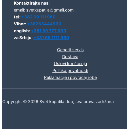
Kontaktirajte nas:
email: svetkupatila@gmail.com
tel:
+382 69 111 960
Viber:
+38263444960
english:
+381 69 777 960
za Srbiju:
+381 69 1111 960
Geberit servis
Dostava
Uslovi korišćenja
Politika privatnosti
Reklamacije i povraćaj robe
Copyright © 2026 Svet kupatila doo, sva prava zadržana