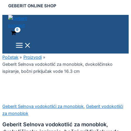
Main
Geberit
Pređi
GEBERIT ONLINE SHOP
Menu
Selnova
na
vodokotlić
sadržaj
za
monoblok,
dvokoličinsko
ispiranje,
bočni
priključak
vode
Početak
Proizvodi
16.3
Geberit Selnova vodokotlić za monoblok, dvokoličinsko
cm
ispiranje, bočni priključak vode 16.3 cm
količina
Geberit Selnova vodokotlići za monoblok
,
Geberit vodokotlići
za monoblok
Geberit Selnova vodokotlić za monoblok,