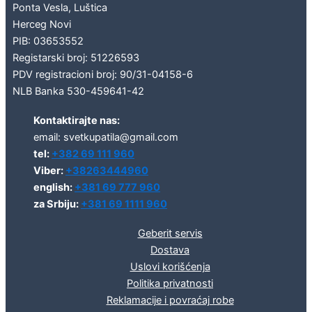
Ponta Vesla, Luštica
Herceg Novi
PIB: 03653552
Registarski broj: 51226593
PDV registracioni broj: 90/31-04158-6
NLB Banka 530-459641-42
Kontaktirajte nas:
email: svetkupatila@gmail.com
tel:
+382 69 111 960
Viber:
+38263444960
english:
+381 69 777 960
za Srbiju:
+381 69 1111 960
Geberit servis
Dostava
Uslovi korišćenja
Politika privatnosti
Reklamacije i povraćaj robe