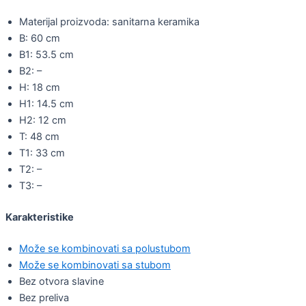
Materijal proizvoda: sanitarna keramika
B: 60 cm
B1: 53.5 cm
B2: –
H: 18 cm
H1: 14.5 cm
H2: 12 cm
T: 48 cm
T1: 33 cm
T2: –
T3: –
Karakteristike
Može se kombinovati sa polustubom
Može se kombinovati sa stubom
Bez otvora slavine
Bez preliva