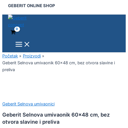
Main
Geberit
Pređi
GEBERIT ONLINE SHOP
Menu
Selnova
na
umivaonik
sadržaj
60x48
cm,
bez
otvora
slavine
i
preliva
Početak
Proizvodi
količina
Geberit Selnova umivaonik 60×48 cm, bez otvora slavine i
preliva
Geberit Selnova umivaonici
Geberit Selnova umivaonik 60×48 cm, bez
otvora slavine i preliva