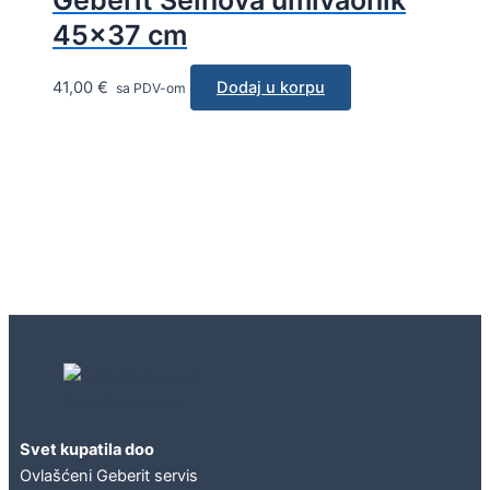
45×37 cm
41,00
€
Dodaj u korpu
sa PDV-om
Geberit concept
Svet kupatila doo
Ovlašćeni Geberit servis