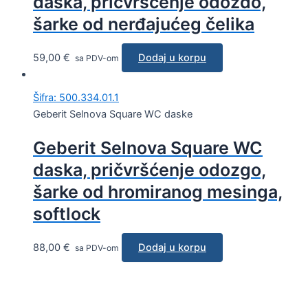
daska, pričvršćenje odozdo,
šarke od nerđajućeg čelika
59,00
€
Dodaj u korpu
sa PDV-om
Šifra: 500.334.01.1
Geberit Selnova Square WC daske
Geberit Selnova Square WC
daska, pričvršćenje odozgo,
šarke od hromiranog mesinga,
softlock
88,00
€
Dodaj u korpu
sa PDV-om