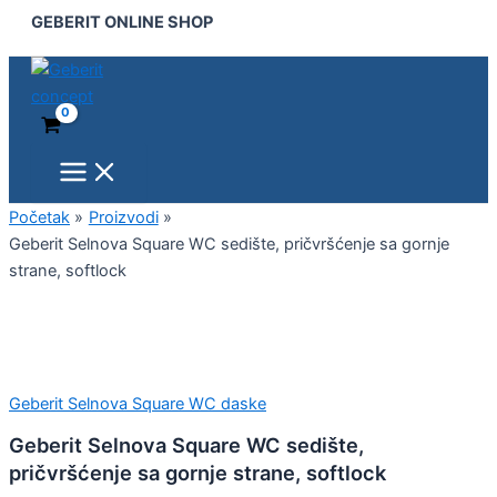
Main
Geberit
Pređi
GEBERIT ONLINE SHOP
Menu
Selnova
na
Square
sadržaj
WC
sedište,
pričvršćenje
sa
gornje
strane,
softlock
Početak
Proizvodi
količina
Geberit Selnova Square WC sedište, pričvršćenje sa gornje
strane, softlock
Geberit Selnova Square WC daske
Geberit Selnova Square WC sedište,
pričvršćenje sa gornje strane, softlock