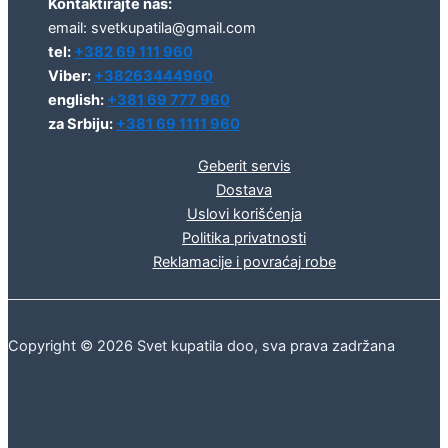
Kontaktirajte nas:
email: svetkupatila@gmail.com
tel:
+382 69 111 960
Viber:
+38263444960
english:
+381 69 777 960
za Srbiju:
+381 69 1111 960
Geberit servis
Dostava
Uslovi korišćenja
Politika privatnosti
Reklamacije i povraćaj robe
Copyright © 2026 Svet kupatila doo, sva prava zadržana