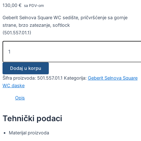
130,00
€
sa PDV-om
Geberit Selnova Square WC sedište, pričvršćenje sa gornje
strane, brzo zatezanje, softlock
(501.557.01.1)
Dodaj u korpu
Šifra proizvoda:
501.557.01.1
Kategorija:
Geberit Selnova Square
WC daske
Opis
Tehnički podaci
Materijal proizvoda