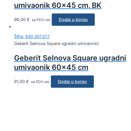
umivaonik 60×45 cm, BK
96,00
€
Dodaj u korpu
sa PDV-om
Šifra: 500.307.01.1
Geberit Selnova Square ugradni umivaonici
Geberit Selnova Square ugradni
umivaonik 60×45 cm
91,00
€
Dodaj u korpu
sa PDV-om