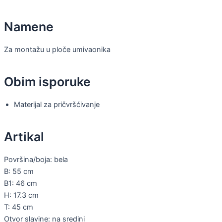
Namene
Za montažu u ploče umivaonika
Obim isporuke
Materijal za pričvršćivanje
Artikal
Površina/boja: bela
B: 55 cm
B1: 46 cm
H: 17.3 cm
T: 45 cm
Otvor slavine: na sredini