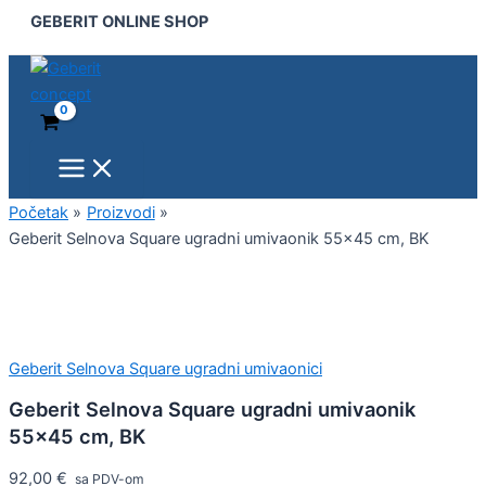
Main
Geberit
Pređi
GEBERIT ONLINE SHOP
Menu
Selnova
na
Square
sadržaj
ugradni
umivaonik
55x45
cm,
BK
količina
Početak
Proizvodi
Geberit Selnova Square ugradni umivaonik 55×45 cm, BK
Geberit Selnova Square ugradni umivaonici
Geberit Selnova Square ugradni umivaonik
55×45 cm, BK
92,00
€
sa PDV-om