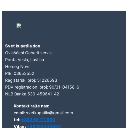
Geberit concept
Svet kupatila doo
Ovlašćeni Geberit servis
Ponta Vesla, Luštica
Herceg Novi
PIB: 03653552
Registarski broj: 51226593
PDV registracioni broj: 90/31-04158-6
NLB Banka 530-459641-42
Kontaktirajte nas:
email: svetkupatila@gmail.com
tel:
+382 69 111 960
Viber:
+38263444960