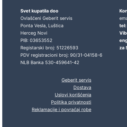
Svet kupatila doo
Kon
Ovlašćeni Geberit servis
ema
Ponta Vesla, Luštica
tel
Herceg Novi
Vib
PIB: 03653552
eng
Registarski broj: 51226593
za 
PDV registracioni broj: 90/31-04158-6
NLB Banka 530-459641-42
Geberit servis
Dostava
Uslovi korišćenja
Politika privatnosti
Reklamacije i povraćaj robe