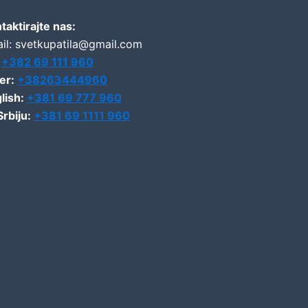
taktirajte nas:
il: svetkupatila@gmail.com
:
+382 69 111 960
er:
+38263444960
lish:
+381 69 777 960
Srbiju:
+381 69 1111 960