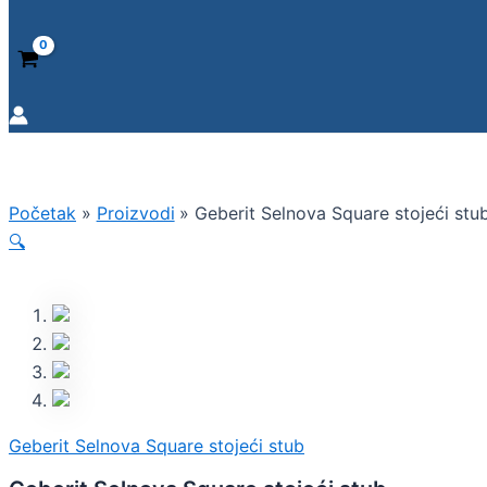
Početak
Proizvodi
Geberit Selnova Square stojeći stu
🔍
Geberit Selnova Square stojeći stub