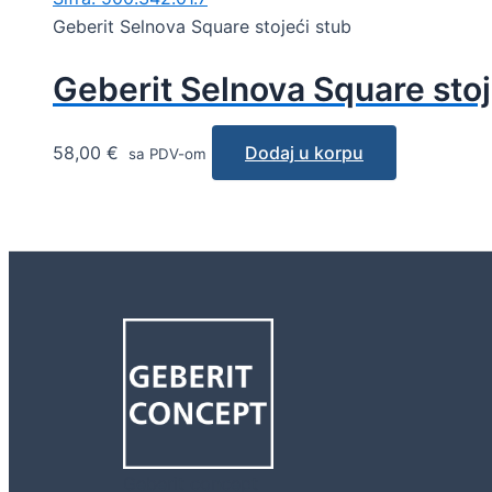
Geberit Selnova Square stojeći stub
Geberit Selnova Square stoj
58,00
€
Dodaj u korpu
sa PDV-om
Geberit concept