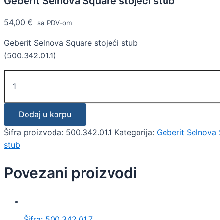
Geberit Selnova Square stojeći stub
54,00
€
sa PDV-om
Geberit Selnova Square stojeći stub
(500.342.01.1)
Dodaj u korpu
Šifra proizvoda:
500.342.01.1
Kategorija:
Geberit Selnova 
stub
Povezani proizvodi
Šifra: 500.342.01.7