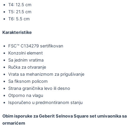
T4: 12.5 cm
T5: 21.5 cm
T6: 5.5 cm
Karakteristike
FSC™ C134279 sertifikovan
Konzolni element
Sa jednim vratima
Ručka za otvaranje
Vrata sa mehanizmom za prigušivanje
Sa fiksnom policom
Strana graničnika levo ili desno
Otporno na vlagu
Isporučeno u predmontiranom stanju
Obim isporuke za Geberit Selnova Square set umivaonika sa
ormarićem