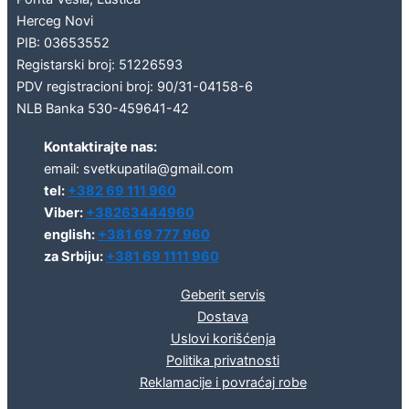
Herceg Novi
PIB: 03653552
Registarski broj: 51226593
PDV registracioni broj: 90/31-04158-6
NLB Banka 530-459641-42
Kontaktirajte nas:
email: svetkupatila@gmail.com
tel:
+382 69 111 960
Viber:
+38263444960
english:
+381 69 777 960
za Srbiju:
+381 69 1111 960
Geberit servis
Dostava
Uslovi korišćenja
Politika privatnosti
Reklamacije i povraćaj robe