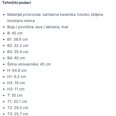
Tehnički podaci
Materijal proizvoda: sanitarna keramika /visoko zbijena
troslojna iverica
Boja / površina: lava / lakirana, mat
B: 45 cm
B1: 38.6 cm
B2: 32.2 cm
B3: 35.4 cm
B4: 40 cm
Širina umivaonika: 45 cm
H: 64.9 cm
H1: 9.2 cm
H2: 16 cm
H3: 11 cm
T: 35 cm
T1: 32.1 cm
T2: 29.2 cm
T3: 25.7 cm