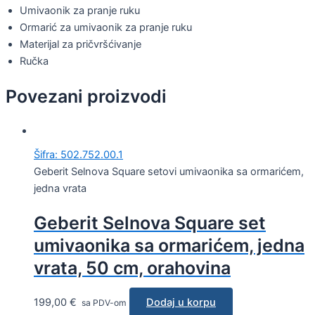
Umivaonik za pranje ruku
Ormarić za umivaonik za pranje ruku
Materijal za pričvršćivanje
Ručka
Povezani proizvodi
Šifra: 502.752.00.1
Geberit Selnova Square setovi umivaonika sa ormarićem,
jedna vrata
Geberit Selnova Square set
umivaonika sa ormarićem, jedna
vrata, 50 cm, orahovina
199,00
€
Dodaj u korpu
sa PDV-om