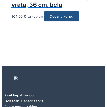
vrata, 36 cm, bela
164,00
€
Dodaj u korpu
sa PDV-om
Geberit concept
Svet kupatila doo
Ovlašćeni Geberit servis
Ponta Vesla, Luštica