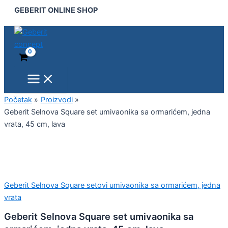
Main
Geberit
Pređi
GEBERIT ONLINE SHOP
Menu
Selnova
na
Square
sadržaj
set
umivaonika
sa
ormarićem,
jedna
vrata,
45
Početak
Proizvodi
cm,
Geberit Selnova Square set umivaonika sa ormarićem, jedna
lava
vrata, 45 cm, lava
količina
Geberit Selnova Square setovi umivaonika sa ormarićem, jedna
vrata
Geberit Selnova Square set umivaonika sa