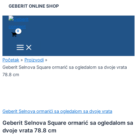
Main
Geberit
Pređi
GEBERIT ONLINE SHOP
Menu
Selnova
na
Square
sadržaj
ormarić
sa
ogledalom
sa
dvoje
vrata
78.8
Početak
Proizvodi
cm
Geberit Selnova Square ormarić sa ogledalom sa dvoje vrata
količina
78.8 cm
Geberit Selnova ormarići sa ogledalom sa dvoje vrata
Geberit Selnova Square ormarić sa ogledalom sa
dvoje vrata 78.8 cm