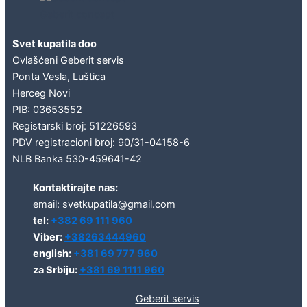
Geberit concept
Svet kupatila doo
Ovlašćeni Geberit servis
Ponta Vesla, Luštica
Herceg Novi
PIB: 03653552
Registarski broj: 51226593
PDV registracioni broj: 90/31-04158-6
NLB Banka 530-459641-42
Kontaktirajte nas:
email: svetkupatila@gmail.com
tel:
+382 69 111 960
Viber:
+38263444960
english:
+381 69 777 960
za Srbiju:
+381 69 1111 960
Geberit servis