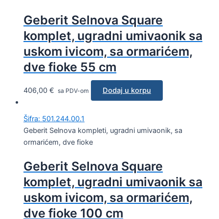
Geberit Selnova Square
komplet, ugradni umivaonik sa
uskom ivicom, sa ormarićem,
dve fioke 55 cm
406,00
€
Dodaj u korpu
sa PDV-om
Šifra: 501.244.00.1
Geberit Selnova kompleti, ugradni umivaonik, sa
ormarićem, dve fioke
Geberit Selnova Square
komplet, ugradni umivaonik sa
uskom ivicom, sa ormarićem,
dve fioke 100 cm