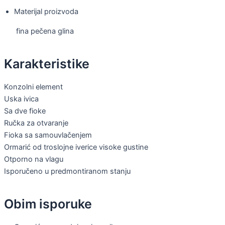
Materijal proizvoda
fina pečena glina
Karakteristike
Konzolni element
Uska ivica
Sa dve fioke
Ručka za otvaranje
Fioka sa samouvlačenjem
Ormarić od troslojne iverice visoke gustine
Otporno na vlagu
Isporučeno u predmontiranom stanju
Obim isporuke