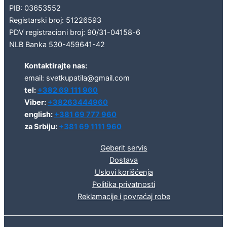
PIB: 03653552
Registarski broj: 51226593
PDV registracioni broj: 90/31-04158-6
NLB Banka 530-459641-42
Kontaktirajte nas:
email: svetkupatila@gmail.com
tel:
+382 69 111 960
Viber:
+38263444960
english:
+381 69 777 960
za Srbiju:
+381 69 1111 960
Geberit servis
Dostava
Uslovi korišćenja
Politika privatnosti
Reklamacije i povraćaj robe