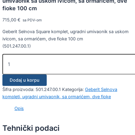
umivaonik sa uskom ivicom, sa ormarićem, dve
fioke 100 cm
715,00
€
sa PDV-om
Geberit Selnova Square komplet, ugradni umivaonik sa uskom
ivicom, sa ormarićem, dve fioke 100 cm
(501.247.00.1)
Dodaj u korpu
Šifra proizvoda:
501.247.00.1
Kategorija:
Geberit Selnova
kompleti, ugradni umivaonik, sa ormarićem, dve fioke
Opis
Tehnički podaci