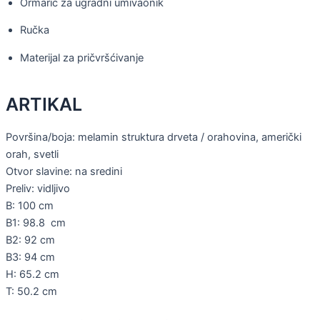
Ormarić za ugradni umivaonik
Ručka
Materijal za pričvršćivanje
ARTIKAL
Površina/boja: melamin struktura drveta / orahovina, američki
orah, svetli
Otvor slavine: na sredini
Preliv: vidljivo
B: 100 cm
B1: 98.8 cm
B2: 92 cm
B3: 94 cm
H: 65.2 cm
T: 50.2 cm