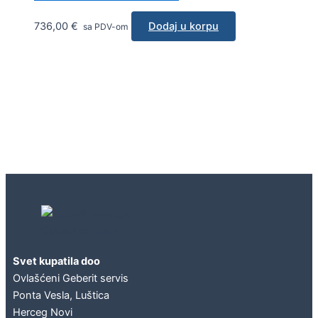
736,00
€
Dodaj u korpu
sa PDV-om
Geberit concept
Svet kupatila doo
Ovlašćeni Geberit servis
Ponta Vesla, Luštica
Herceg Novi