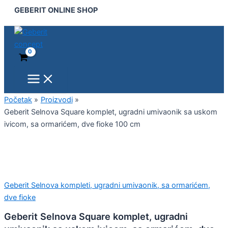
Main
Geberit
Pređi
GEBERIT ONLINE SHOP
Menu
Selnova
na
Square
sadržaj
komplet,
ugradni
umivaonik
sa
uskom
ivicom,
sa
Početak
Proizvodi
ormarićem,
Geberit Selnova Square komplet, ugradni umivaonik sa uskom
dve
ivicom, sa ormarićem, dve fioke 100 cm
fioke
100
cm
količina
Geberit Selnova kompleti, ugradni umivaonik, sa ormarićem,
dve fioke
Geberit Selnova Square komplet, ugradni