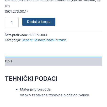
količina
cm
(501.273.00.1)
Dodaj u korpu
Šifra proizvoda:
501.273.00.1
Kategorija:
Geberit Selnova bočni ormarići
Opis
TEHNIČKI PODACI
Materijal proizvoda
visoko zaptivena troslojna ploča od iverice