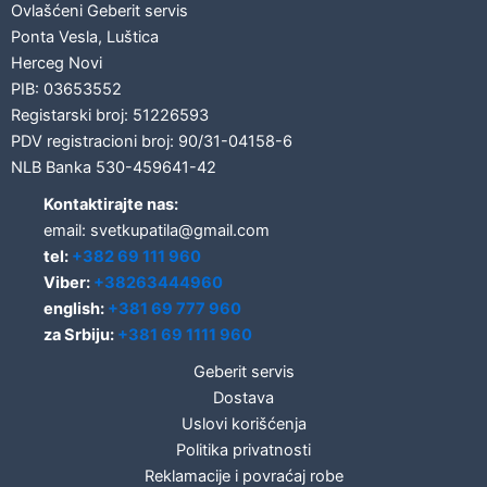
Ovlašćeni Geberit servis
Ponta Vesla, Luštica
Herceg Novi
PIB: 03653552
Registarski broj: 51226593
PDV registracioni broj: 90/31-04158-6
NLB Banka 530-459641-42
Kontaktirajte nas:
email: svetkupatila@gmail.com
tel:
+382 69 111 960
Viber:
+38263444960
english:
+381 69 777 960
za Srbiju:
+381 69 1111 960
Geberit servis
Dostava
Uslovi korišćenja
Politika privatnosti
Reklamacije i povraćaj robe