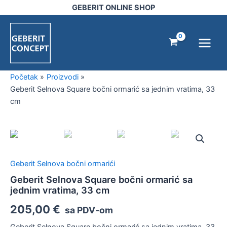
bočni
Pređi
GEBERIT ONLINE SHOP
ormarić
na
Main
sa
sadržaj
jednim
Menu
vratima,
33
cm
količina
Početak
Proizvodi
Geberit Selnova Square bočni ormarić sa jednim vratima, 33
cm
Geberit
Selnova
Square
bočni
Geberit Selnova bočni ormarići
ormarić
sa
Geberit Selnova Square bočni ormarić sa
jednim
jednim vratima, 33 cm
vratima,
205,00
€
33
sa PDV-om
cm
Geberit Selnova Square bočni ormarić sa jednim vratima, 33