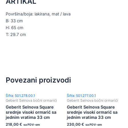
ARTIKAL
Površina/boja: lakirana, mat / lava
B: 33 cm
H: 65 cm
T: 29.7 cm
Povezani proizvodi
Šifra: 501.278.00.1
Šifra: 501.277.00.1
Geberit Selnova bočni ormarići
Geberit Selnova bočni ormarići
Geberit Selnova Square
Geberit Selnova Square
srednje visoki ormarić sa
srednje visoki ormarić sa
jednim vratima 33 cm
jednim vratima 33 cm
218,00
€
230,00
€
sa PDV-om
sa PDV-om