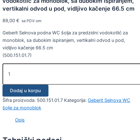
vodokotlić za monoblok, sa dubokim ispiranjem,
vertikalni odvod u pod, vidljivo kačenje 66.5 cm
89,00
€
sa PDV-om
Geberit Selnova podna WC šolja za predzidni vodokotlić za
monoblok, sa dubokim ispiranjem, vertikalni odvod u pod,
vidljivo kačenje 66.5 cm
(500.151.01.7)
Dodaj u korpu
Šifra proizvoda:
500.151.01.7
Kategorija:
Geberit Selnova WC
šolje za monoblok
Opis