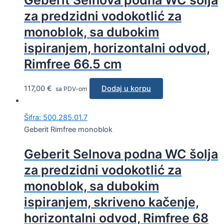
Geberit Selnova podna WC šolja
za predzidni vodokotlić za
monoblok, sa dubokim
ispiranjem, horizontalni odvod,
Rimfree 66.5 cm
117,00
€
Dodaj u korpu
sa PDV-om
Šifra: 500.285.01.7
Geberit Rimfree monoblok
Geberit Selnova podna WC šolja
za predzidni vodokotlić za
monoblok, sa dubokim
ispiranjem, skriveno kačenje,
horizontalni odvod, Rimfree 68