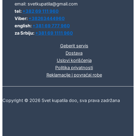
email: svetkupatila@gmail.com
tel:
+382 69 111 960
Viber:
+38263444960
english:
+381 69 777 960
za Srbiju:
+381 69 1111 960
Geberit servis
Dostava
Uslovi korišćenja
Politika privatnosti
Reklamacije i povraćaj robe
Copyright © 2026 Svet kupatila doo, sva prava zadržana