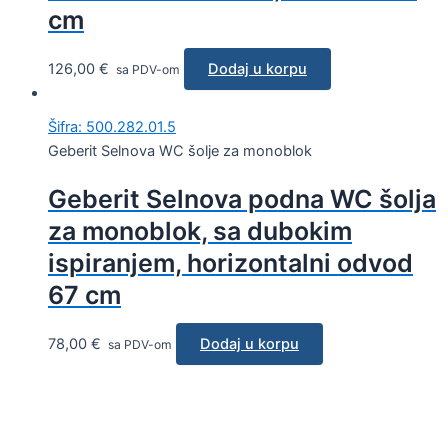
cm
126,00
€
Dodaj u korpu
sa PDV-om
Šifra: 500.282.01.5
Geberit Selnova WC šolje za monoblok
Geberit Selnova podna WC šolja
za monoblok, sa dubokim
ispiranjem, horizontalni odvod
67 cm
78,00
€
Dodaj u korpu
sa PDV-om