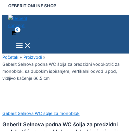
Main
Geberit
Pređi
GEBERIT ONLINE SHOP
Menu
Selnova
na
podna
sadržaj
WC
šolja
za
predzidni
vodokotlić
za
monoblok,
Početak
Proizvodi
sa
Geberit Selnova podna WC šolja za predzidni vodokotlić za
dubokim
monoblok, sa dubokim ispiranjem, vertikalni odvod u pod,
ispiranjem,
vidljivo kačenje 66.5 cm
vertikalni
odvod
u
pod,
vidljivo
kačenje
Geberit Selnova WC šolje za monoblok
66.5
cm
Geberit Selnova podna WC šolja za predzidni
količina