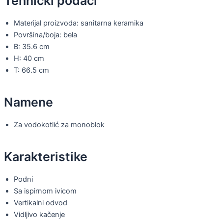
Tehnički podaci
Materijal proizvoda: sanitarna keramika
Površina/boja: bela
B: 35.6 cm
H: 40 cm
T: 66.5 cm
Namene
Za vodokotlić za monoblok
Karakteristike
Podni
Sa ispirnom ivicom
Vertikalni odvod
Vidljivo kačenje