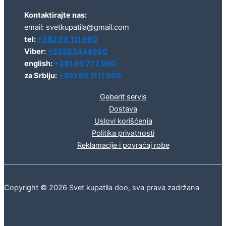
Kontaktirajte nas:
email: svetkupatila@gmail.com
tel:
+382 69 111 960
Viber:
+38263444960
english:
+381 69 777 960
za Srbiju:
+381 69 1111 960
Geberit servis
Dostava
Uslovi korišćenja
Politika privatnosti
Reklamacije i povraćaj robe
Copyright © 2026 Svet kupatila doo, sva prava zadržana