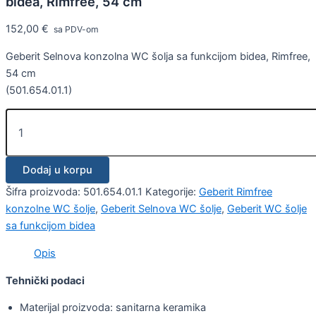
bidea, Rimfree, 54 cm
152,00
€
sa PDV-om
Geberit Selnova konzolna WC šolja sa funkcijom bidea, Rimfree,
54 cm
(501.654.01.1)
Dodaj u korpu
Šifra proizvoda:
501.654.01.1
Kategorije:
Geberit Rimfree
konzolne WC šolje
,
Geberit Selnova WC šolje
,
Geberit WC šolje
sa funkcijom bidea
Opis
Tehnički podaci
Materijal proizvoda: sanitarna keramika