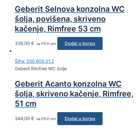
Geberit Selnova konzolna WC
šolja, povišena, skriveno
kačenje, Rimfree 53 cm
336,00
€
Dodaj u korpu
sa PDV-om
Šifra: 500.600.01.2
Geberit Rimfree WC šolje
Geberit Acanto konzolna WC
šolja, skriveno kačenje, Rimfree,
51 cm
344,00
€
Dodaj u korpu
sa PDV-om