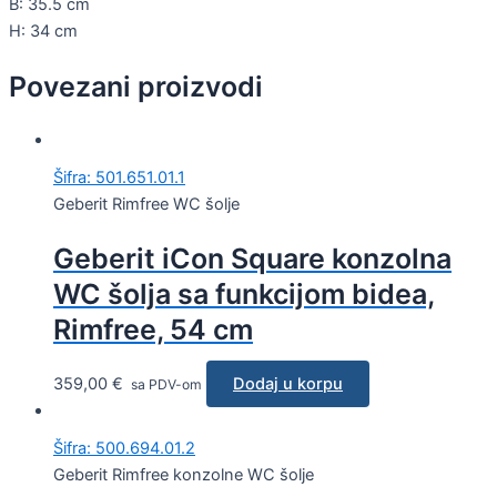
B: 35.5 cm
H: 34 cm
Povezani proizvodi
Šifra: 501.651.01.1
Geberit Rimfree WC šolje
Geberit iCon Square konzolna
WC šolja sa funkcijom bidea,
Rimfree, 54 cm
359,00
€
Dodaj u korpu
sa PDV-om
Šifra: 500.694.01.2
Geberit Rimfree konzolne WC šolje