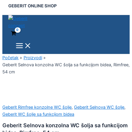
Main
Geberit
Pređi
GEBERIT ONLINE SHOP
Menu
Selnova
na
konzolna
sadržaj
WC
šolja
sa
funkcijom
bidea,
Rimfree,
54
Početak
Proizvodi
cm
Geberit Selnova konzolna WC šolja sa funkcijom bidea, Rimfree,
količina
54 cm
Geberit Rimfree konzolne WC šolje
,
Geberit Selnova WC šolje
,
Geberit WC šolje sa funkcijom bidea
Geberit Selnova konzolna WC šolja sa funkcijom