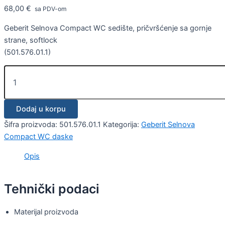
68,00
€
sa PDV-om
Geberit Selnova Compact WC sedište, pričvršćenje sa gornje
strane, softlock
(501.576.01.1)
Dodaj u korpu
Šifra proizvoda:
501.576.01.1
Kategorija:
Geberit Selnova
Compact WC daske
Opis
Tehnički podaci
Materijal proizvoda