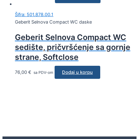
Šifra: 501.878.00.1
Geberit Selnova Compact WC daske
Geberit Selnova Compact WC
sedište, pričvršćenje sa gornje
strane, Softclose
76,00
€
Dodaj u korpu
sa PDV-om