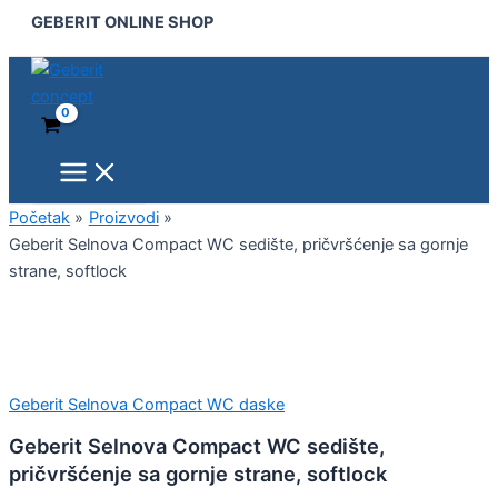
Main
Geberit
Pređi
GEBERIT ONLINE SHOP
Menu
Selnova
na
Compact
sadržaj
WC
sedište,
pričvršćenje
sa
gornje
strane,
softlock
Početak
Proizvodi
količina
Geberit Selnova Compact WC sedište, pričvršćenje sa gornje
strane, softlock
Geberit Selnova Compact WC daske
Geberit Selnova Compact WC sedište,
pričvršćenje sa gornje strane, softlock