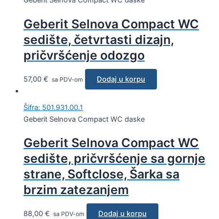
Geberit Selnova Compact WC daske
Geberit Selnova Compact WC
sedište, četvrtasti dizajn,
pričvršćenje odozgo
57,00
€
Dodaj u korpu
sa PDV-om
Šifra: 501.931.00.1
Geberit Selnova Compact WC daske
Geberit Selnova Compact WC
sedište, pričvršćenje sa gornje
strane, Softclose, Šarka sa
brzim zatezanjem
88,00
€
Dodaj u korpu
sa PDV-om