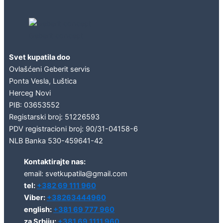
Geberit concept
Svet kupatila doo
Ovlašćeni Geberit servis
Ponta Vesla, Luštica
Herceg Novi
PIB: 03653552
Registarski broj: 51226593
PDV registracioni broj: 90/31-04158-6
NLB Banka 530-459641-42
Kontaktirajte nas:
email: svetkupatila@gmail.com
tel:
+382 69 111 960
Viber:
+38263444960
english:
+381 69 777 960
za Srbiju:
+381 69 1111 960