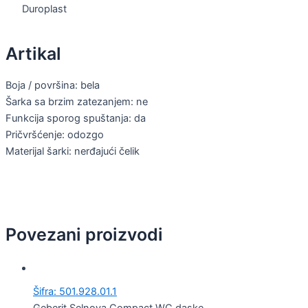
Duroplast
Artikal
Boja / površina: bela
Šarka sa brzim zatezanjem: ne
Funkcija sporog spuštanja: da
Pričvršćenje: odozgo
Materijal šarki: nerđajući čelik
Povezani proizvodi
Šifra: 501.928.01.1