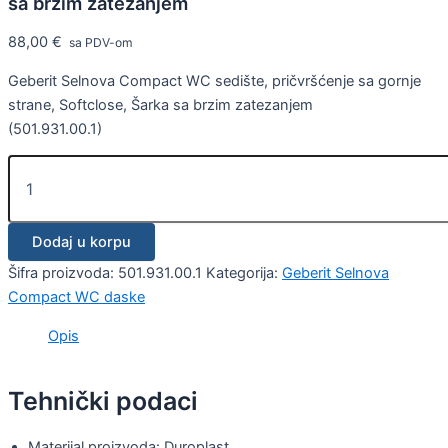
sa brzim zatezanjem
88,00
€
sa PDV-om
Geberit Selnova Compact WC sedište, pričvršćenje sa gornje
strane, Softclose, Šarka sa brzim zatezanjem
(501.931.00.1)
Dodaj u korpu
Šifra proizvoda:
501.931.00.1
Kategorija:
Geberit Selnova
Compact WC daske
Opis
Tehnički podaci
Materijal proizvoda: Duroplast