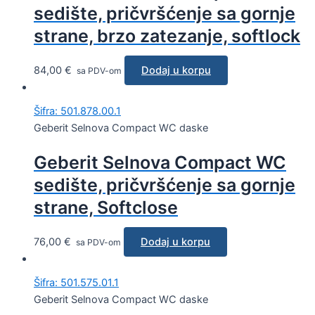
sedište, pričvršćenje sa gornje
strane, brzo zatezanje, softlock
84,00
€
Dodaj u korpu
sa PDV-om
Šifra: 501.878.00.1
Geberit Selnova Compact WC daske
Geberit Selnova Compact WC
sedište, pričvršćenje sa gornje
strane, Softclose
76,00
€
Dodaj u korpu
sa PDV-om
Šifra: 501.575.01.1
Geberit Selnova Compact WC daske