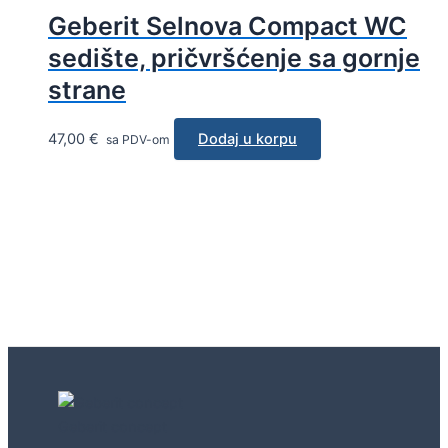
Geberit Selnova Compact WC
sedište, pričvršćenje sa gornje
strane
47,00
€
Dodaj u korpu
sa PDV-om
Geberit concept