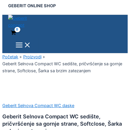
Main
Geberit
Pređi
GEBERIT ONLINE SHOP
Menu
Selnova
na
Compact
sadržaj
WC
sedište,
pričvršćenje
sa
gornje
strane,
Softclose,
Početak
Proizvodi
Šarka
Geberit Selnova Compact WC sedište, pričvršćenje sa gornje
sa
strane, Softclose, Šarka sa brzim zatezanjem
brzim
zatezanjem
količina
Geberit Selnova Compact WC daske
Geberit Selnova Compact WC sedište,
pričvršćenje sa gornje strane, Softclose, Šarka