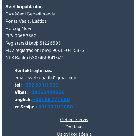
Svet kupatila doo
Ovlašćeni Geberit servis
Ponta Vesla, Luštica
Herceg Novi
PIB: 03653552
Registarski broj: 51226593
PDV registracioni broj: 90/31-04158-6
NLB Banka 530-459641-42
Kontaktirajte nas:
email: svetkupatila@gmail.com
tel:
+382 69 111 960
Viber:
+38263444960
english:
+381 69 777 960
za Srbiju:
+381 69 1111 960
Geberit servis
Dostava
Uslovi korišćenja