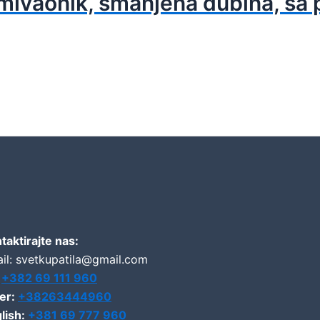
ivaonik, smanjena dubina, sa 
taktirajte nas:
il: svetkupatila@gmail.com
:
+382 69 111 960
er:
+38263444960
lish:
+381 69 777 960