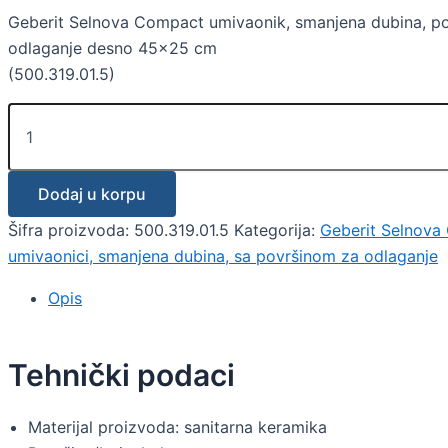
Geberit Selnova Compact umivaonik, smanjena dubina, po
odlaganje desno 45×25 cm
(500.319.01.5)
Dodaj u korpu
Šifra proizvoda:
500.319.01.5
Kategorija:
Geberit Selnova
umivaonici, smanjena dubina, sa površinom za odlaganje
Opis
Tehnički podaci
Materijal proizvoda: sanitarna keramika