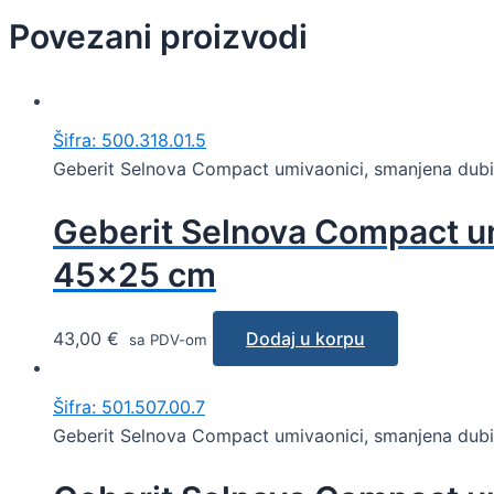
Povezani proizvodi
Šifra: 500.318.01.5
Geberit Selnova Compact umivaonici, smanjena dubi
Geberit Selnova Compact um
45×25 cm
43,00
€
Dodaj u korpu
sa PDV-om
Šifra: 501.507.00.7
Geberit Selnova Compact umivaonici, smanjena dubi