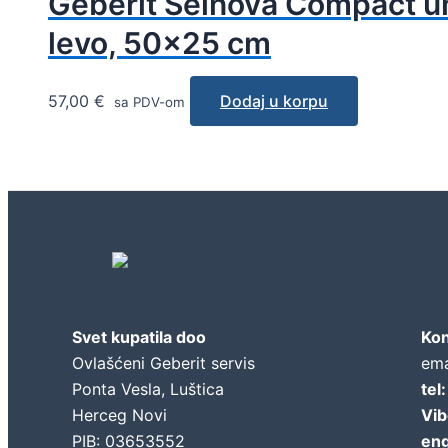
Geberit Selnova Compact um
levo, 50×25 cm
57,00
€
Dodaj u korpu
sa PDV-om
Geberit concept
Svet kupatila doo
Kon
Ovlašćeni Geberit servis
ema
Ponta Vesla, Luštica
tel
Herceg Novi
Vib
PIB: 03653552
eng