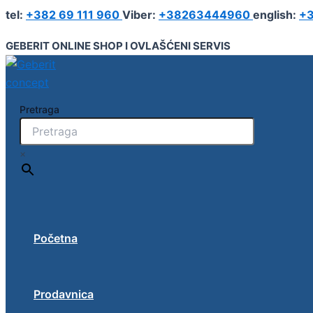
Geberit
Pređi
tel:
+382 69 111 960
Viber:
+38263444960
english:
+3
Selnova
na
Compact
sadržaj
GEBERIT ONLINE SHOP I OVLAŠĆENI SERVIS
umivaonik,
smanjena
dubina,
površina
za
Pretraga
odlaganje
desno
45x25
×
cm
količina
Početna
Prodavnica