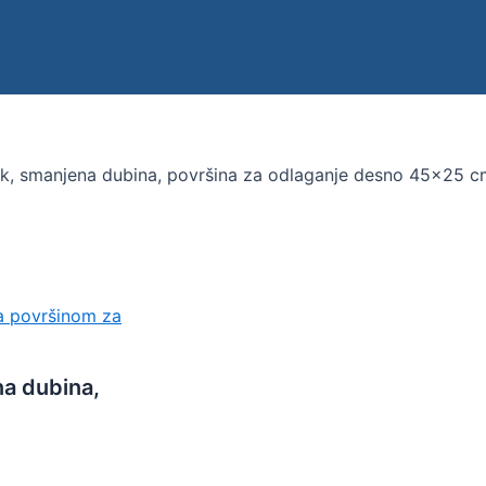
k, smanjena dubina, površina za odlaganje desno 45×25 c
a površinom za
a dubina,