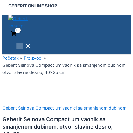
Main
Geberit
Pređi
GEBERIT ONLINE SHOP
Menu
Selnova
na
Compact
sadržaj
umivaonik
sa
smanjenom
dubinom,
otvor
slavine
desno,
Početak
Proizvodi
40x25
Geberit Selnova Compact umivaonik sa smanjenom dubinom,
cm
otvor slavine desno, 40×25 cm
količina
Geberit Selnova Compact umivaonici sa smanjenom dubinom
Geberit Selnova Compact umivaonik sa
smanjenom dubinom, otvor slavine desno,