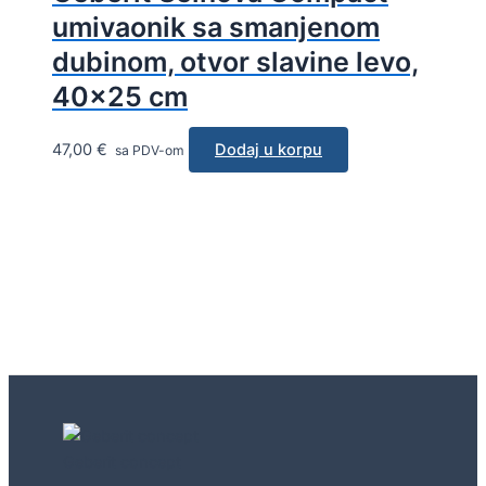
umivaonik sa smanjenom
dubinom, otvor slavine levo,
40×25 cm
47,00
€
Dodaj u korpu
sa PDV-om
Geberit concept