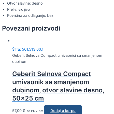
Otvor slavine: desno
Preliv: vidljivo
Površina za odlaganje: bez
Povezani proizvodi
Šifra: 501.513.00.1
Geberit Selnova Compact umivaonici sa smanjenom
dubinom
Geberit Selnova Compact
umivaonik sa smanjenom
dubinom, otvor slavine desno,
50×25 cm
57,00
€
Dodaj u korpu
sa PDV-om