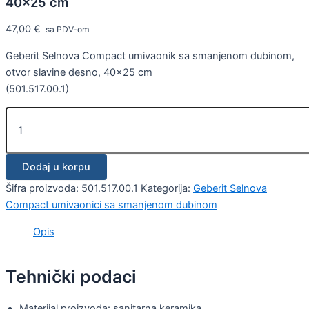
40×25 cm
47,00
€
sa PDV-om
Geberit Selnova Compact umivaonik sa smanjenom dubinom,
otvor slavine desno, 40×25 cm
(501.517.00.1)
Dodaj u korpu
Šifra proizvoda:
501.517.00.1
Kategorija:
Geberit Selnova
Compact umivaonici sa smanjenom dubinom
Opis
Tehnički podaci
Materijal proizvoda: sanitarna keramika