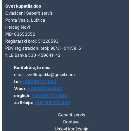
Svet kupatila doo
Ovlašćeni Geberit servis
Ponta Vesla, Luštica
Herceg Novi
PIB: 03653552
Registarski broj: 51226593
PDV registracioni broj: 90/31-04158-6
NLB Banka 530-459641-42
Kontaktirajte nas:
email: svetkupatila@gmail.com
tel:
+382 69 111 960
Viber:
+38263444960
english:
+381 69 777 960
za Srbiju:
+381 69 1111 960
Geberit servis
Dostava
Uslovi korišćenja