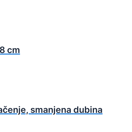
48 cm
kačenje, smanjena dubina