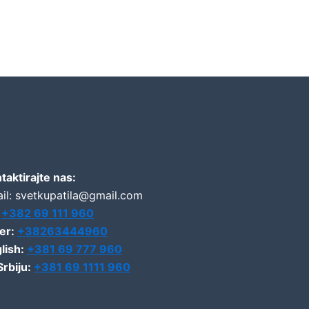
taktirajte nas:
il: svetkupatila@gmail.com
:
+382 69 111 960
er:
+38263444960
lish:
+381 69 777 960
Srbiju:
+381 69 1111 960