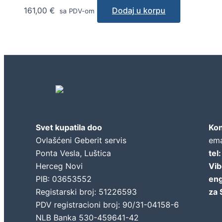
161,00
€
Dodaj u korpu
sa PDV-om
Geberit concept
Svet kupatila doo
Kon
Ovlašćeni Geberit servis
ema
Ponta Vesla, Luštica
tel
Herceg Novi
Vib
PIB: 03653552
eng
Registarski broj: 51226593
za 
PDV registracioni broj: 90/31-04158-6
NLB Banka 530-459641-42