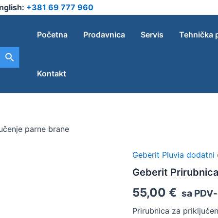
nglish:
+381 69 777 960
Početna
Prodavnica
Servis
Tehnička 
Kontakt
jučenje parne brane
Geberit Pluvia dodatni 
Geberit
Prirubnica
Geberit Prirubnica
za
priključenje
55,00
€
sa PDV
parne
brane
Prirubnica za priključe
količina