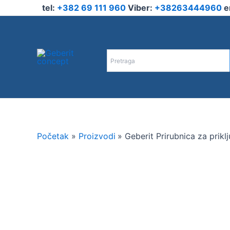
Pređi
tel:
+382 69 111 960
Viber:
+38263444960
e
na
sadržaj
Početak
Proizvodi
Geberit Prirubnica za prikl