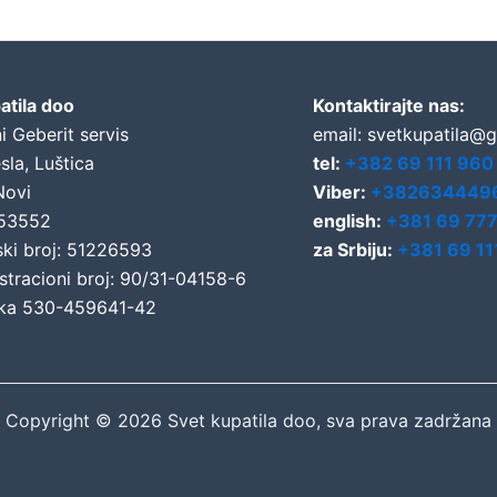
atila doo
Kontaktirajte nas:
i Geberit servis
email: svetkupatila@
sla, Luštica
tel:
+382 69 111 960
Novi
Viber:
+382634449
653552
english:
+381 69 77
ski broj: 51226593
za Srbiju:
+381 69 11
stracioni broj: 90/31-04158-6
ka 530-459641-42
Copyright © 2026 Svet kupatila doo, sva prava zadržana