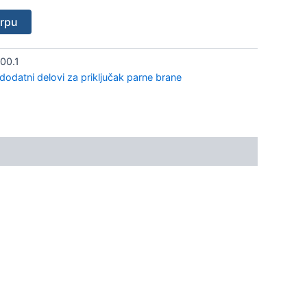
orpu
00.1
 dodatni delovi za priključak parne brane