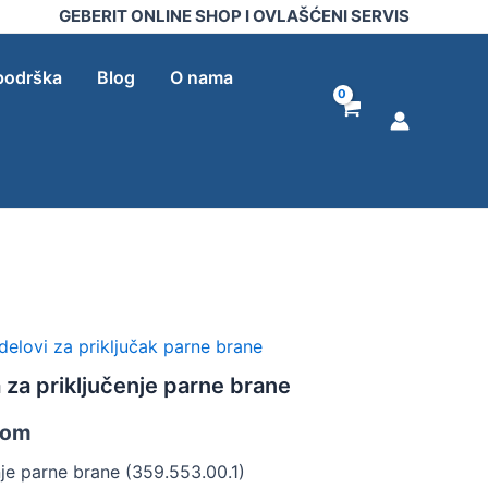
priključenje
GEBERIT ONLINE SHOP I OVLAŠĆENI SERVIS
parne
brane
količina
podrška
Blog
O nama
delovi za priključak parne brane
 za priključenje parne brane
-om
nje parne brane (359.553.00.1)