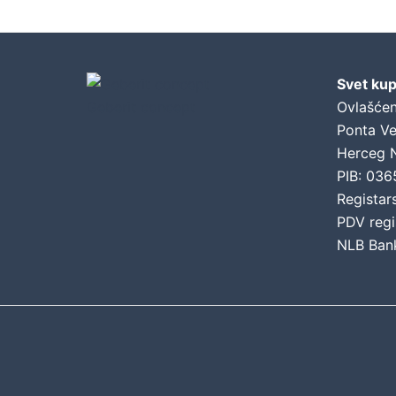
Svet kup
Geberit concept
Ovlašćen
Ponta Ve
Herceg 
PIB: 03
Registar
PDV regi
NLB Ban