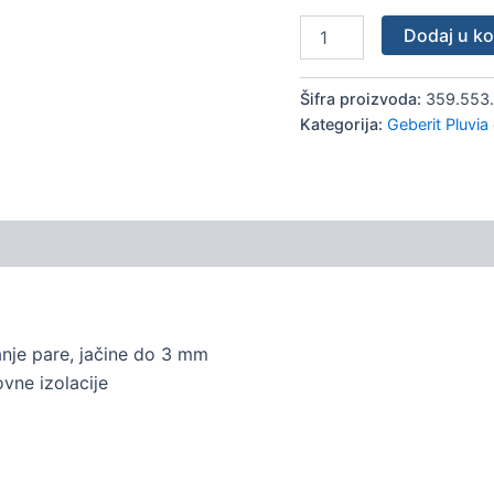
Dodaj u k
Šifra proizvoda:
359.553.
Kategorija:
Geberit Pluvia
anje pare, jačine do 3 mm
ovne izolacije