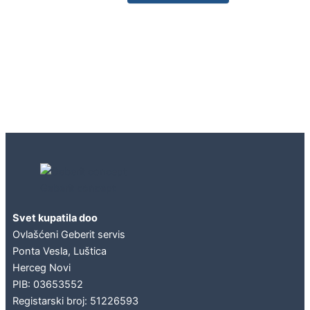
Geberit concept
Svet kupatila doo
Ovlašćeni Geberit servis
Ponta Vesla, Luštica
Herceg Novi
PIB: 03653552
Registarski broj: 51226593