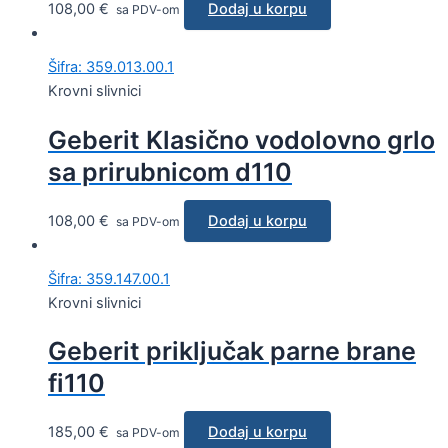
108,00
€
Dodaj u korpu
sa PDV-om
Šifra: 359.013.00.1
Krovni slivnici
Geberit Klasično vodolovno grlo
sa prirubnicom d110
108,00
€
Dodaj u korpu
sa PDV-om
Šifra: 359.147.00.1
Krovni slivnici
Geberit priključak parne brane
fi110
185,00
€
Dodaj u korpu
sa PDV-om