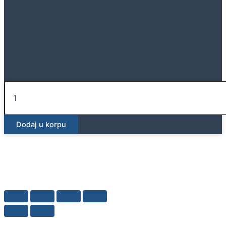
Geberit
pričvrsni
lim
količina
Dodaj u korpu