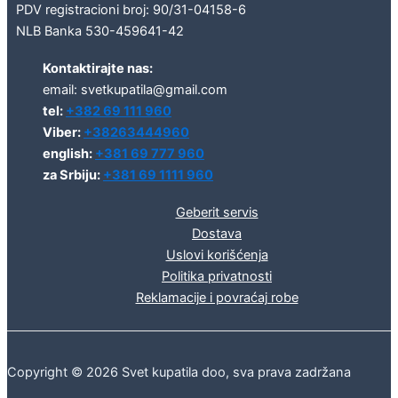
PDV registracioni broj: 90/31-04158-6
NLB Banka 530-459641-42
Kontaktirajte nas:
email: svetkupatila@gmail.com
tel:
+382 69 111 960
Viber:
+38263444960
english:
+381 69 777 960
za Srbiju:
+381 69 1111 960
Geberit servis
Dostava
Uslovi korišćenja
Politika privatnosti
Reklamacije i povraćaj robe
Copyright © 2026 Svet kupatila doo, sva prava zadržana