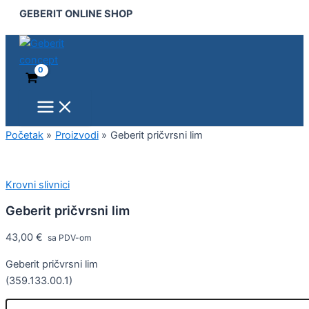
Main
Geberit
Pređi
GEBERIT ONLINE SHOP
Menu
pričvrsni
na
lim
sadržaj
količina
Početak
Proizvodi
Geberit pričvrsni lim
Krovni slivnici
Geberit pričvrsni lim
43,00
€
sa PDV-om
Geberit pričvrsni lim
(359.133.00.1)