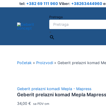
Geberit
Pređi
tel:
+382 69 111 960
Viber:
+38263444960
e
prelazni
na
komad
sadržaj
Mepla
Pretraga
Mapress
fi40/35
količina
×
Početak
Proizvodi
Geberit prelazni komad Me
Geberit prelazni komadi Mepla - Mapress
Geberit prelazni komad Mepla Mapress
34,00
€
sa PDV-om