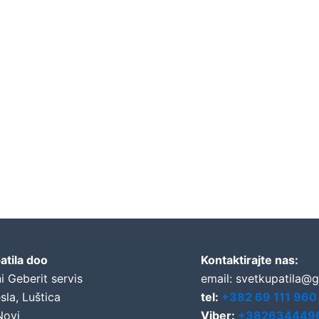
atila doo
Kontaktirajte nas:
i Geberit servis
email: svetkupatila@
sla, Luštica
tel:
+382 69 111 960
Novi
Viber:
+382634449