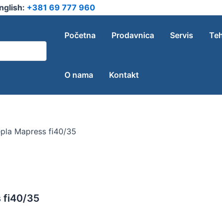
nglish:
+381 69 777 960
Početna
Prodavnica
Servis
Teh
O nama
Kontakt
pla Mapress fi40/35
 fi40/35