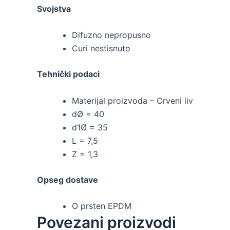
Svojstva
Difuzno nepropusno
Curi nestisnuto
Tehnički podaci
Materijal proizvoda – Crveni liv
dØ = 40
d1Ø = 35
L = 7,5
Z = 1,3
Opseg dostave
O prsten EPDM
Povezani proizvodi