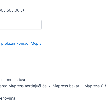
605.508.00.5)
 prelazni komadi Mepla
ijama i industriji
nta Mapress nerđajući čelik, Mapress bakar ili Mapress C č
stenovima