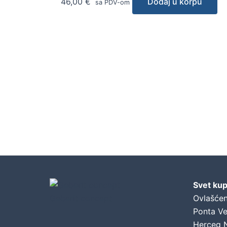
46,00
€
Dodaj u korpu
sa PDV-om
Svet kup
Geberit concept
Ovlašćen
Ponta Ve
Herceg 