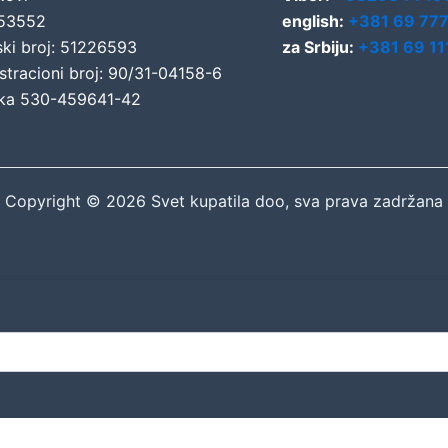
653552
english:
+381 69 77
ski broj: 51226593
za Srbiju:
+381 69 11
stracioni broj: 90/31-04158-6
ka 530-459641-42
Copyright © 2026 Svet kupatila doo, sva prava zadržana