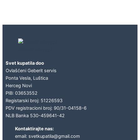
Geberit concept
Svet kupatila doo
Ovlašćeni Geberit servis
Ponta Vesla, Luštica
Herceg Novi
PIB: 03653552
Registarski broj: 51226593
PDV registracioni broj: 90/31-04158-6
NLB Banka 530-459641-42
Kontaktirajte nas:
email: svetkupatila@gmail.com