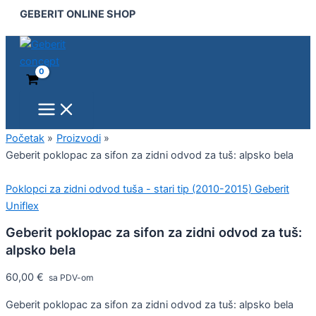
Main
Geberit
Pređi
GEBERIT ONLINE SHOP
Menu
poklopac
na
za
sadržaj
sifon
za
zidni
odvod
za
tuš:
alpsko
Početak
Proizvodi
bela
Geberit poklopac za sifon za zidni odvod za tuš: alpsko bela
količina
Poklopci za zidni odvod tuša - stari tip (2010-2015) Geberit
Uniflex
Geberit poklopac za sifon za zidni odvod za tuš:
alpsko bela
60,00
€
sa PDV-om
Geberit poklopac za sifon za zidni odvod za tuš: alpsko bela