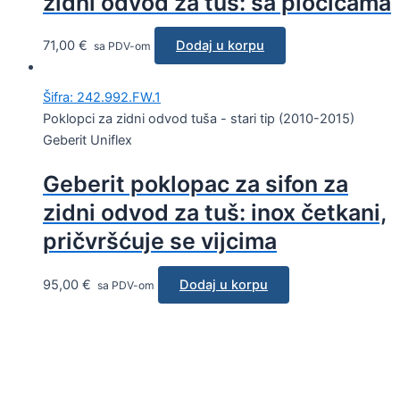
zidni odvod za tuš: sa pločicama
71,00
€
Dodaj u korpu
sa PDV-om
Šifra: 242.992.FW.1
Poklopci za zidni odvod tuša - stari tip (2010-2015)
Geberit Uniflex
Geberit poklopac za sifon za
zidni odvod za tuš: inox četkani,
pričvršćuje se vijcima
95,00
€
Dodaj u korpu
sa PDV-om