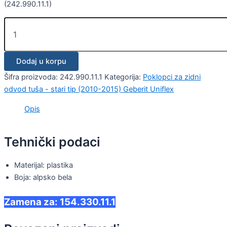
(242.990.11.1)
Dodaj u korpu
Šifra proizvoda:
242.990.11.1
Kategorija:
Poklopci za zidni
odvod tuša - stari tip (2010-2015) Geberit Uniflex
Opis
Tehnički podaci
Materijal: plastika
Boja: alpsko bela
Zamena za: 154.330.11.1