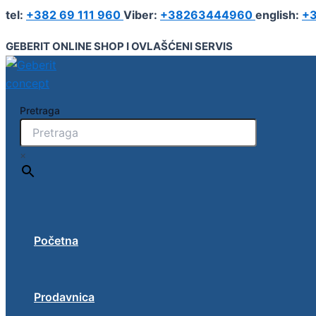
Geberit
Pređi
tel:
+382 69 111 960
Viber:
+38263444960
english:
+3
Pluvia
na
krovna
sadržaj
GEBERIT ONLINE SHOP I OVLAŠĆENI SERVIS
provodnica
sa
zaštitom
od
požara,
Pretraga
fi90
količina
×
Početna
Prodavnica