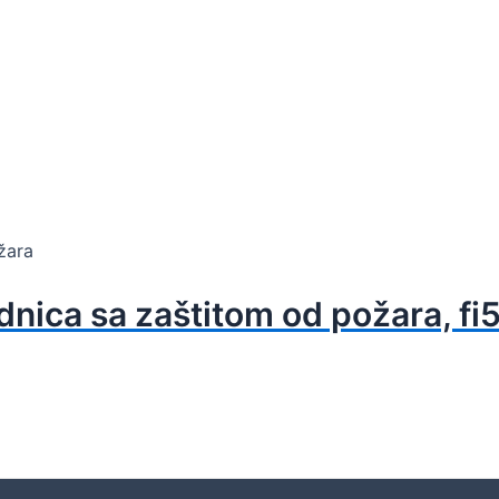
žara
dnica sa zaštitom od požara, fi