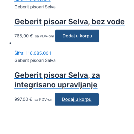
Geberit pisoari Selva
Geberit pisoar Selva, bez vode
765,00
€
Dodaj u korpu
sa PDV-om
Šifra: 116.085.00.1
Geberit pisoari Selva
Geberit pisoar Selva, za
integrisano upravljanje
997,00
€
Dodaj u korpu
sa PDV-om