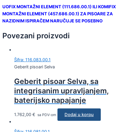
UOFIX MONTAŽNI ELEMENT (111.686.00.1) ILI KOMIFIX
MONTAŽNI ELEMENT (457.686.00.1) ZA PISOARE ZA
NAZIDNIM ISPIRAČEM NARUČUJE SE POSEBNO
Povezani proizvodi
Šifra: 116.083.00.1
Geberit pisoari Selva
Geberit pisoar Selva, sa
integrisanim upravljanjem,
baterijsko napajanje
1.762,00
€
Dodaj u korpu
sa PDV-om
Šifra: 116.081.00.1