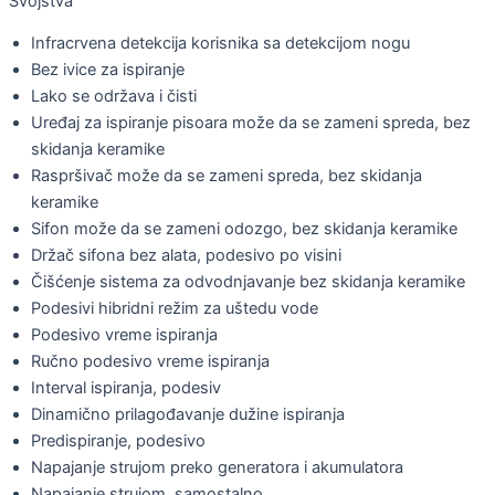
Svojstva
Infracrvena detekcija korisnika sa detekcijom nogu
Bez ivice za ispiranje
Lako se održava i čisti
Uređaj za ispiranje pisoara može da se zameni spreda, bez
skidanja keramike
Raspršivač može da se zameni spreda, bez skidanja
keramike
Sifon može da se zameni odozgo, bez skidanja keramike
Držač sifona bez alata, podesivo po visini
Čišćenje sistema za odvodnjavanje bez skidanja keramike
Podesivi hibridni režim za uštedu vode
Podesivo vreme ispiranja
Ručno podesivo vreme ispiranja
Interval ispiranja, podesiv
Dinamično prilagođavanje dužine ispiranja
Predispiranje, podesivo
Napajanje strujom preko generatora i akumulatora
Napajanje strujom, samostalno