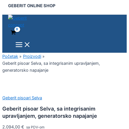
Main
Geberit
Pređi
GEBERIT ONLINE SHOP
Menu
pisoar
na
Selva,
sadržaj
sa
integrisanim
upravljanjem,
generatorsko
napajanje
količina
Početak
Proizvodi
Geberit pisoar Selva, sa integrisanim upravljanjem,
generatorsko napajanje
Geberit pisoari Selva
Geberit pisoar Selva, sa integrisanim
upravljanjem, generatorsko napajanje
2.094,00
€
sa PDV-om