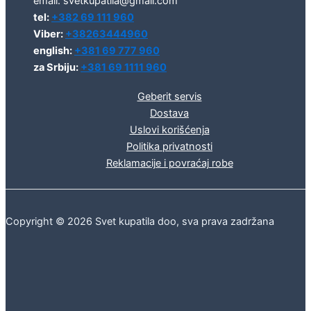
email: svetkupatila@gmail.com
tel:
+382 69 111 960
Viber:
+38263444960
english:
+381 69 777 960
za Srbiju:
+381 69 1111 960
Geberit servis
Dostava
Uslovi korišćenja
Politika privatnosti
Reklamacije i povraćaj robe
Copyright © 2026 Svet kupatila doo, sva prava zadržana