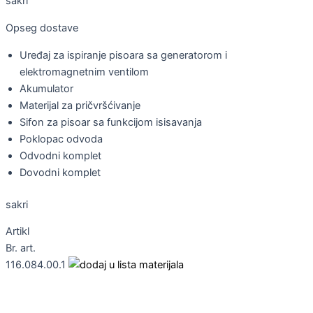
sakri
Opseg dostave
Uređaj za ispiranje pisoara sa generatorom i
elektromagnetnim ventilom
Akumulator
Materijal za pričvršćivanje
Sifon za pisoar sa funkcijom isisavanja
Poklopac odvoda
Odvodni komplet
Dovodni komplet
sakri
Artikl
Br. art.
116.084.00.1