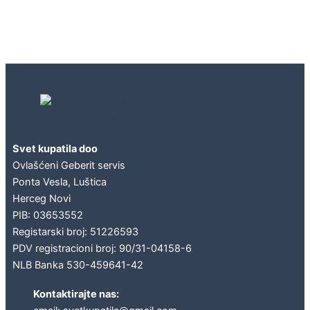
Geberit concept
Svet kupatila doo
Ovlašćeni Geberit servis
Ponta Vesla, Luštica
Herceg Novi
PIB: 03653552
Registarski broj: 51226593
PDV registracioni broj: 90/31-04158-6
NLB Banka 530-459641-42
Kontaktirajte nas: