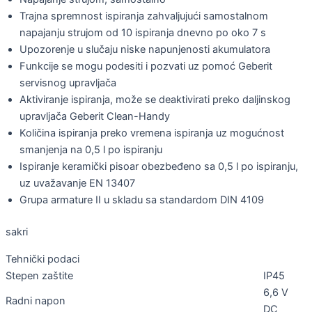
Trajna spremnost ispiranja zahvaljujući samostalnom
napajanju strujom od 10 ispiranja dnevno po oko 7 s
Upozorenje u slučaju niske napunjenosti akumulatora
Funkcije se mogu podesiti i pozvati uz pomoć Geberit
servisnog upravljača
Aktiviranje ispiranja, može se deaktivirati preko daljinskog
upravljača Geberit Clean-Handy
Količina ispiranja preko vremena ispiranja uz mogućnost
smanjenja na 0,5 l po ispiranju
Ispiranje keramički pisoar obezbeđeno sa 0,5 l po ispiranju,
uz uvažavanje EN 13407
Grupa armature II u skladu sa standardom DIN 4109
sakri
Tehnički podaci
Stepen zaštite
IP45
6,6 V
Radni napon
DC