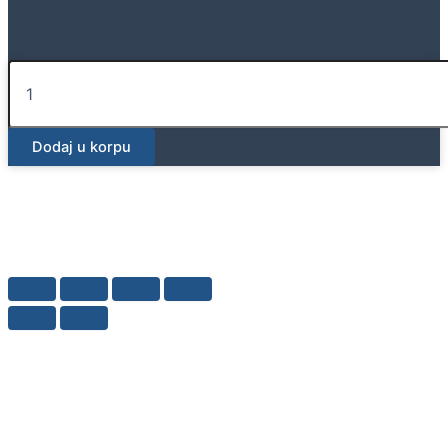
Geberit
pisoar
Selva,
sa
Dodaj u korpu
integrisanim
upravljanjem,
generatorsko
napajanje
količina