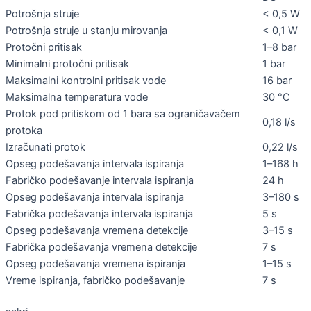
Potrošnja struje
< 0,5 W
Potrošnja struje u stanju mirovanja
< 0,1 W
Protočni pritisak
1–8 bar
Minimalni protočni pritisak
1 bar
Maksimalni kontrolni pritisak vode
16 bar
Maksimalna temperatura vode
30 °C
Protok pod pritiskom od 1 bara sa ograničavačem
0,18 l/s
protoka
Izračunati protok
0,22 l/s
Opseg podešavanja intervala ispiranja
1–168 h
Fabričko podešavanje intervala ispiranja
24 h
Opseg podešavanja intervala ispiranja
3–180 s
Fabrička podešavanja intervala ispiranja
5 s
Opseg podešavanja vremena detekcije
3–15 s
Fabrička podešavanja vremena detekcije
7 s
Opseg podešavanja vremena ispiranja
1–15 s
Vreme ispiranja, fabričko podešavanje
7 s