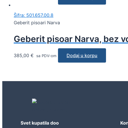
Šifra: 501.657.00.8
Geberit pisoari Narva
Geberit pisoar Narva, bez 
385,00
€
Dodaj u korpu
sa PDV-om
Geberit concept
Svet kupatila doo
Kon