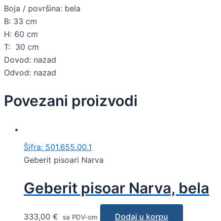
Boja / površina: bela
B: 33 cm
H: 60 cm
T: 30 cm
Dovod: nazad
Odvod: nazad
Povezani proizvodi
Šifra: 501.655.00.1
Geberit pisoari Narva
Geberit pisoar Narva, bela
333,00
€
Dodaj u korpu
sa PDV-om