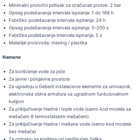
Minimalni protočni pritisak za izračunati protok: 2 bar
Opseg podešavanja intervala ispiranja: 1 do 168 h
Fabričko podešavanje intervala ispiranja: 24 h
Opseg podešavanja intervala ispiranja: 5–200 s
Fabrička podešavanja intervala ispiranja: 5 s
Materijal proizvoda: mesing / plastika
Namene
Za korišćenje vode za piće
Za javne i polujavne prostore
Za ugradnju u Geberit instalacione elemente za umivaonik,
elektronska zidna armatura sa ugradnom funkcionalnom
kutijom
Za priključivanje hladne i tople vode (samo kod modela sa
mešačem ili termostatskim mešačem)
Za priključivanje hladne i mešane vode (samo kod modela
bez mešača)
Za primenu sa koritima od nerđajućeg čelika