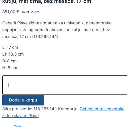
kutiju, mat crna, bez mešača, 17 cm
851,00
€
sa PDV-om
Geberit Piave zidna armatura za umivaonik, generatorsko
napajanje, za ugradnu funkcionalnu kutiju, mat crna, bez
mešača, 17 cm (116.265.14.1).
L: 17 cm
L1: 18.3 cm
B: 8 cm
H: 8 cm
Dodaj u korpu
Šifra proizvoda:
116.265.14.1
Kategorija:
Geberit crne senzorske
zidne slavine Piave
Opis