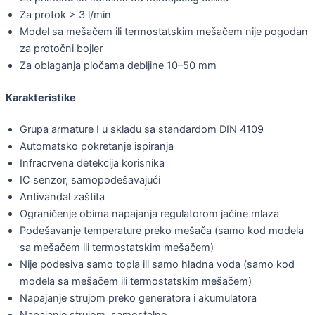
Za protok > 3 l/min
Model sa mešačem ili termostatskim mešačem nije pogodan
za protočni bojler
Za oblaganja pločama debljine 10–50 mm
Karakteristike
Grupa armature I u skladu sa standardom DIN 4109
Automatsko pokretanje ispiranja
Infracrvena detekcija korisnika
IC senzor, samopodešavajući
Antivandal zaštita
Ograničenje obima napajanja regulatorom jačine mlaza
Podešavanje temperature preko mešača (samo kod modela
sa mešačem ili termostatskim mešačem)
Nije podesiva samo topla ili samo hladna voda (samo kod
modela sa mešačem ili termostatskim mešačem)
Napajanje strujom preko generatora i akumulatora