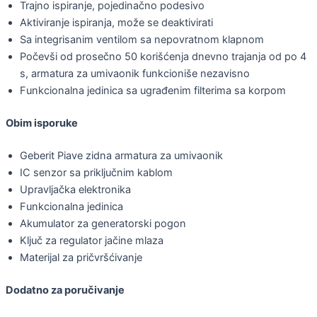
Trajno ispiranje, pojedinačno podesivo
Aktiviranje ispiranja, može se deaktivirati
Sa integrisanim ventilom sa nepovratnom klapnom
Počevši od prosečno 50 korišćenja dnevno trajanja od po 4
s, armatura za umivaonik funkcioniše nezavisno
Funkcionalna jedinica sa ugrađenim filterima sa korpom
Obim isporuke
Geberit Piave zidna armatura za umivaonik
IC senzor sa priključnim kablom
Upravljačka elektronika
Funkcionalna jedinica
Akumulator za generatorski pogon
Ključ za regulator jačine mlaza
Materijal za pričvršćivanje
Dodatno za poručivanje