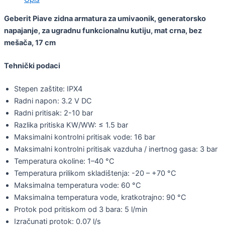
Geberit Piave zidna armatura za umivaonik, generatorsko
napajanje, za ugradnu funkcionalnu kutiju, mat crna, bez
mešača, 17 cm
Tehnički podaci
Stepen zaštite: IPX4
Radni napon: 3.2 V DC
Radni pritisak: 2-10 bar
Razlika pritiska KW/WW: ≤ 1.5 bar
Maksimalni kontrolni pritisak vode: 16 bar
Maksimalni kontrolni pritisak vazduha / inertnog gasa: 3 bar
Temperatura okoline: 1–40 °C
Temperatura prilikom skladištenja: -20 – +70 °C
Maksimalna temperatura vode: 60 °C
Maksimalna temperatura vode, kratkotrajno: 90 °C
Protok pod pritiskom od 3 bara: 5 l/min
Izračunati protok: 0.07 l/s