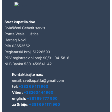
Geberit concept
Svet kupatila doo
Ovlašćeni Geberit servis
Ponta Vesla, Luštica
Herceg Novi
PIB: 03653552
Registarski broj: 51226593
PDV registracioni broj: 90/31-04158-6
NLB Banka 530-459641-42
Kontaktirajte nas:
email: svetkupatila@gmail.com
tel:
+382 69 111 960
Viber:
+38263444960
english:
+381 69 777 960
za Srbiju:
+381 69 1111 960