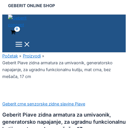
Main
Geberit
Pređi
GEBERIT ONLINE SHOP
Menu
Piave
na
zidna
sadržaj
armatura
za
umivaonik,
generatorsko
napajanje,
za
ugradnu
Početak
Proizvodi
funkcionalnu
Geberit Piave zidna armatura za umivaonik, generatorsko
kutiju,
napajanje, za ugradnu funkcionalnu kutiju, mat crna, bez
mat
mešača, 17 cm
crna,
bez
mešača,
17
cm
Geberit crne senzorske zidne slavine Piave
količina
Geberit Piave zidna armatura za umivaonik,
generatorsko napajanje, za ugradnu funkcionalnu