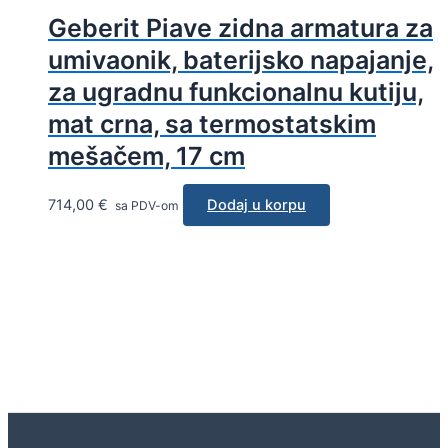
Geberit Piave zidna armatura za
umivaonik, baterijsko napajanje,
za ugradnu funkcionalnu kutiju,
mat crna, sa termostatskim
mešačem, 17 cm
714,00
€
Dodaj u korpu
sa PDV-om