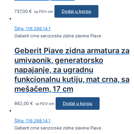
737,00
€
Dodaj u korpu
sa PDV-om
Šifra: 116.266.14.1
Geberit crne senzorske zidne slavine Piave
Geberit Piave zidna armatura za
umivaonik, generatorsko
napajanje, za ugradnu
funkcionalnu kutiju, mat crna, sa
mešačem, 17 cm
862,00
€
Dodaj u korpu
sa PDV-om
Šifra: 116.268.14.1
Geberit crne senzorske zidne slavine Piave