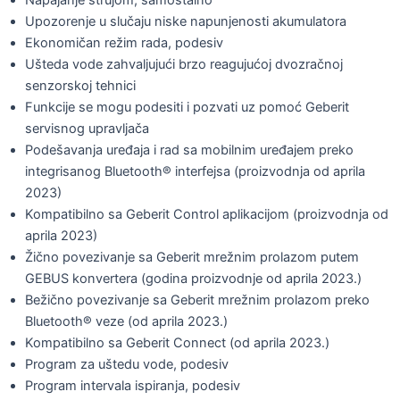
Napajanje strujom, samostalno
Upozorenje u slučaju niske napunjenosti akumulatora
Ekonomičan režim rada, podesiv
Ušteda vode zahvaljujući brzo reagujućoj dvozračnoj
senzorskoj tehnici
Funkcije se mogu podesiti i pozvati uz pomoć Geberit
servisnog upravljača
Podešavanja uređaja i rad sa mobilnim uređajem preko
integrisanog Bluetooth® interfejsa (proizvodnja od aprila
2023)
Kompatibilno sa Geberit Control aplikacijom (proizvodnja od
aprila 2023)
Žično povezivanje sa Geberit mrežnim prolazom putem
GEBUS konvertera (godina proizvodnje od aprila 2023.)
Bežično povezivanje sa Geberit mrežnim prolazom preko
Bluetooth® veze (od aprila 2023.)
Kompatibilno sa Geberit Connect (od aprila 2023.)
Program za uštedu vode, podesiv
Program intervala ispiranja, podesiv