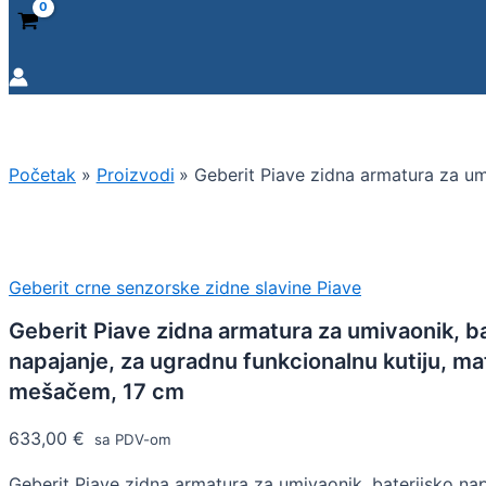
Početak
Proizvodi
Geberit Piave zidna armatura za um
Geberit crne senzorske zidne slavine Piave
Geberit Piave zidna armatura za umivaonik, ba
napajanje, za ugradnu funkcionalnu kutiju, ma
mešačem, 17 cm
633,00
€
sa PDV-om
Geberit Piave zidna armatura za umivaonik, baterijsko nap