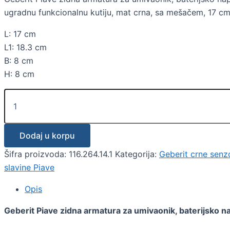
ugradnu funkcionalnu kutiju, mat crna, sa mešačem, 17 cm 
L: 17 cm
L1: 18.3 cm
B: 8 cm
H: 8 cm
Dodaj u korpu
Šifra proizvoda:
116.264.14.1
Kategorija:
Geberit crne senz
slavine Piave
Opis
Geberit Piave zidna armatura za umivaonik, baterijsko n