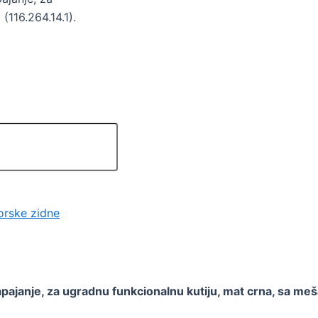
(116.264.14.1).
orske zidne
apajanje, za ugradnu funkcionalnu kutiju, mat crna, sa m