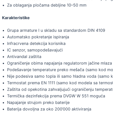
Za oblaganja pločama debljine 10–50 mm
Karakteristike
Grupa armature I u skladu sa standardom DIN 4109
Automatsko pokretanje ispiranja
Infracrvena detekcija korisnika
IC senzor, samopodešavajući
Antivandal zaštita
Ograničenje obima napajanja regulatorom jačine mlaza
Podešavanje temperature preko mešača (samo kod mo
Nije podesiva samo topla ili samo hladna voda (samo
Termostat prema EN 1111 (samo kod modela sa termo
Zaštita od opekotina zahvaljujući ograničenju tempe
Termička dezinfekcija prema DVGW W 551 moguća
Napajanje strujom preko baterije
Baterija dovoljna za oko 200‘000 aktiviranja