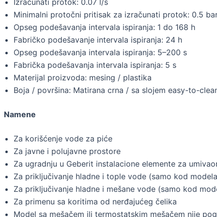
Izračunati protok: 0.07 l/s
Minimalni protočni pritisak za izračunati protok: 0.5 ba
Opseg podešavanja intervala ispiranja: 1 do 168 h
Fabričko podešavanje intervala ispiranja: 24 h
Opseg podešavanja intervala ispiranja: 5–200 s
Fabrička podešavanja intervala ispiranja: 5 s
Materijal proizvoda: mesing / plastika
Boja / površina: Matirana crna / sa slojem easy-to-clea
Namene
Za korišćenje vode za piće
Za javne i polujavne prostore
Za ugradnju u Geberit instalacione elemente za umiva
Za priključivanje hladne i tople vode (samo kod mode
Za priključivanje hladne i mešane vode (samo kod mo
Za primenu sa koritima od nerđajućeg čelika
Model sa mešačem ili termostatskim mešačem nije pog