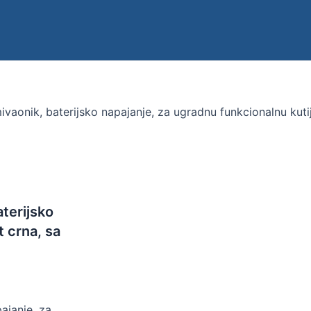
ivaonik, baterijsko napajanje, za ugradnu funkcionalnu kut
terijsko
t crna, sa
ajanje, za