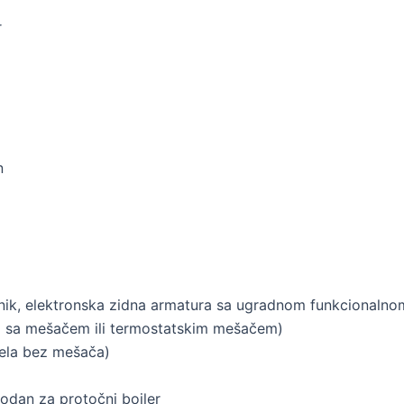
r
n
onik, elektronska zidna armatura sa ugradnom funkcionalno
la sa mešačem ili termostatskim mešačem)
dela bez mešača)
odan za protočni bojler