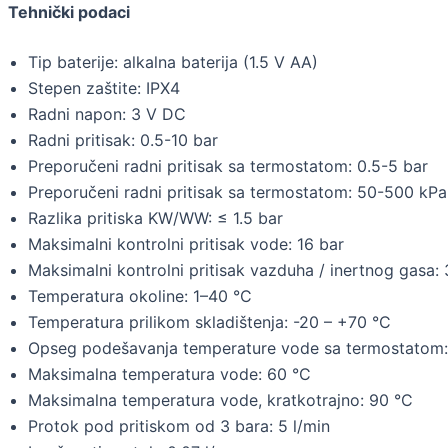
Tehnički podaci
Tip baterije: alkalna baterija (1.5 V AA)
Stepen zaštite: IPX4
Radni napon: 3 V DC
Radni pritisak: 0.5-10 bar
Preporučeni radni pritisak sa termostatom: 0.5-5 bar
Preporučeni radni pritisak sa termostatom: 50-500 kPa
Razlika pritiska KW/WW: ≤ 1.5 bar
Maksimalni kontrolni pritisak vode: 16 bar
Maksimalni kontrolni pritisak vazduha / inertnog gasa: 
Temperatura okoline: 1–40 °C
Temperatura prilikom skladištenja: -20 – +70 °C
Opseg podešavanja temperature vode sa termostatom
Maksimalna temperatura vode: 60 °C
Maksimalna temperatura vode, kratkotrajno: 90 °C
Protok pod pritiskom od 3 bara: 5 l/min