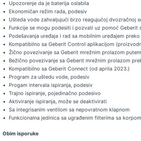
Upozorenje da je baterija oslabila
Ekonomičan režim rada, podesiv
Ušteda vode zahvaljujući brzo reagujućoj dvozračnoj s
Funkcije se mogu podesiti i pozvati uz pomoć Geberit 
Podešavanja uređaja i rad sa mobilnim uređajem preko 
Kompatibilno sa Geberit Control aplikacijom (proizvodn
Žično povezivanje sa Geberit mrežnim prolazom putem
Bežično povezivanje sa Geberit mrežnim prolazom prek
Kompatibilno sa Geberit Connect (od aprila 2023.)
Program za uštedu vode, podesiv
Progam intervala ispiranja, podesiv
Trajno ispiranje, pojedinačno podesivo
Aktiviranje ispiranja, može se deaktivirati
Sa integrisanim ventilom sa nepovratnom klapnom
Funkcionalna jedinica sa ugrađenim filterima sa korpo
Obim isporuke