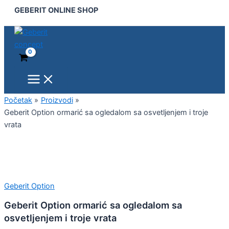
Main
Geberit
Pređi
GEBERIT ONLINE SHOP
Menu
Option
na
ormarić
sadržaj
sa
ogledalom
sa
osvetljenjem
i
troje
vrata
Početak
Proizvodi
količina
Geberit Option ormarić sa ogledalom sa osvetljenjem i troje
vrata
Geberit Option
Geberit Option ormarić sa ogledalom sa
osvetljenjem i troje vrata