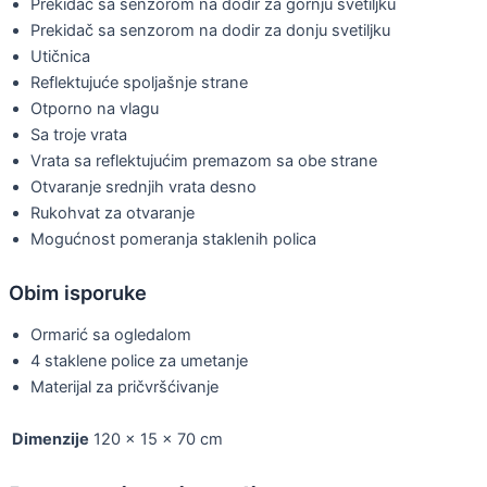
Prekidač sa senzorom na dodir za gornju svetiljku
Prekidač sa senzorom na dodir za donju svetiljku
Utičnica
Reflektujuće spoljašnje strane
Otporno na vlagu
Sa troje vrata
Vrata sa reflektujućim premazom sa obe strane
Otvaranje srednjih vrata desno
Rukohvat za otvaranje
Mogućnost pomeranja staklenih polica
Obim isporuke
Ormarić sa ogledalom
4 staklene police za umetanje
Materijal za pričvršćivanje
Dimenzije
120 × 15 × 70 cm