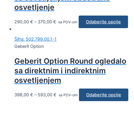
osvetljenje
290,00
€
–
370,00
€
Odaberite opcije
sa PDV-om
Šifra: 502.799.00.1-1
Geberit Option
Geberit Option Round ogledalo
sa direktnim i indirektnim
osvetljenjem
398,00
€
–
593,00
€
Odaberite opcije
sa PDV-om