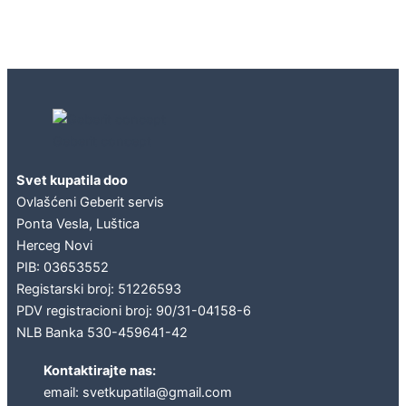
Geberit concept
Svet kupatila doo
Ovlašćeni Geberit servis
Ponta Vesla, Luštica
Herceg Novi
PIB: 03653552
Registarski broj: 51226593
PDV registracioni broj: 90/31-04158-6
NLB Banka 530-459641-42
Kontaktirajte nas:
email: svetkupatila@gmail.com