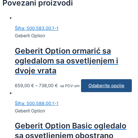
Povezani proizvodi
Šifra: 500.583.00.1-1
Geberit Option
Geberit Option ormarić sa
ogledalom sa osvetljenjem i
dvoje vrata
659,00
€
–
738,00
€
Odaberite opcije
sa PDV-om
Šifra: 500.588.00.1-1
Geberit Option
Geberit Option Basic ogledalo
sa osvetljenjem obostrano