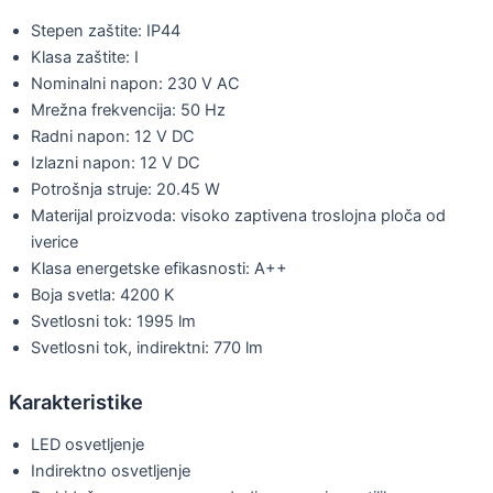
Stepen zaštite: IP44
Klasa zaštite: I
Nominalni napon: 230 V AC
Mrežna frekvencija: 50 Hz
Radni napon: 12 V DC
Izlazni napon: 12 V DC
Potrošnja struje: 20.45 W
Materijal proizvoda: visoko zaptivena troslojna ploča od
iverice
Klasa energetske efikasnosti: A++
Boja svetla: 4200 K
Svetlosni tok: 1995 lm
Svetlosni tok, indirektni: 770 lm
Karakteristike
LED osvetljenje
Indirektno osvetljenje