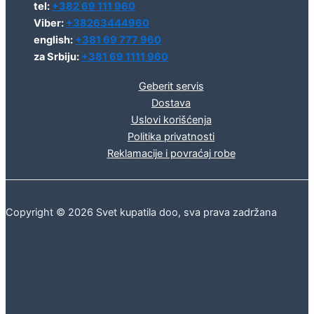
tel:
+382 69 111 960
Viber:
+38263444960
english:
+381 69 777 960
za Srbiju:
+381 69 1111 960
Geberit servis
Dostava
Uslovi korišćenja
Politika privatnosti
Reklamacije i povraćaj robe
Copyright © 2026 Svet kupatila doo, sva prava zadržana