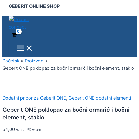
Main
Geberit
Pređi
GEBERIT ONLINE SHOP
Menu
ONE
na
poklopac
sadržaj
za
bočni
ormarić
i
bočni
element,
staklo
Početak
Proizvodi
količina
Geberit ONE poklopac za bočni ormarić i bočni element, staklo
Dodatni pribor za Geberit ONE
,
Geberit ONE dodatni elementi
Geberit ONE poklopac za bočni ormarić i bočni
element, staklo
54,00
€
sa PDV-om