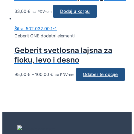
33,00
€
Dodaj u korpu
sa PDV-om
Šifra: 502.032.00.1-1
Geberit ONE dodatni elementi
Geberit svetlosna lajsna za
fioku, levo i desno
95,00
€
–
100,00
€
Odaberite opcije
sa PDV-om