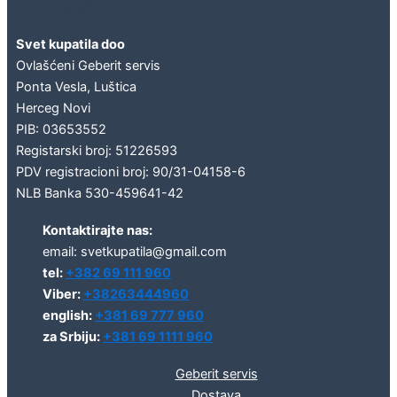
Geberit concept
Svet kupatila doo
Ovlašćeni Geberit servis
Ponta Vesla, Luštica
Herceg Novi
PIB: 03653552
Registarski broj: 51226593
PDV registracioni broj: 90/31-04158-6
NLB Banka 530-459641-42
Kontaktirajte nas:
email: svetkupatila@gmail.com
tel:
+382 69 111 960
Viber:
+38263444960
english:
+381 69 777 960
za Srbiju:
+381 69 1111 960
Geberit servis
Dostava