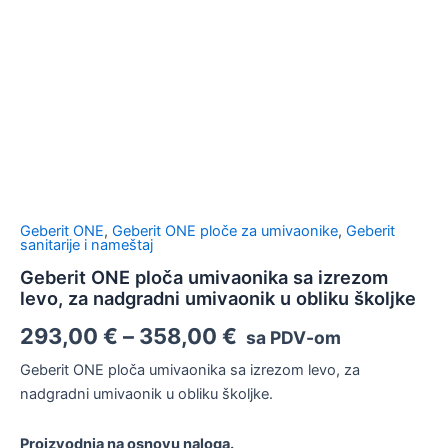
školjke
količina
Geberit ONE
,
Geberit ONE ploče za umivaonike
,
Geberit
sanitarije i nameštaj
Geberit ONE ploča umivaonika sa izrezom
levo, za nadgradni umivaonik u obliku školjke
293,00
€
–
358,00
€
sa PDV-om
Geberit ONE ploča umivaonika sa izrezom levo, za
nadgradni umivaonik u obliku školjke.
Proizvodnja na osnovu naloga.