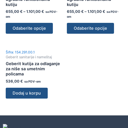
kutiju
kutiju
655,00
€
–
1.101,00
€
655,00
€
–
1.101,00
€
sa PDV-
sa PDV-
om
om
Odaberite opcije
Odaberite opcije
Šifra: 154.291.00.1
Geberit sanitarije i nameštaj
Geberit kutija za odlaganje
za niše sa umetnim
policama
536,00
€
sa PDV-om
Dodaj u korpu