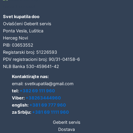
Geberit concept
Svet kupatila doo
Ovlašćeni Geberit servis
Ponta Vesla, Luštica
Herceg Novi
PIB: 03653552
Registarski broj: 51226593
PDV registracioni broj: 90/31-04158-6
NLB Banka 530-459641-42
Kontaktirajte nas:
email: svetkupatila@gmail.com
tel:
+382 69 111 960
Viber:
+38263444960
english:
+381 69 777 960
za Srbiju:
+381 69 1111 960
Geberit servis
Dostava