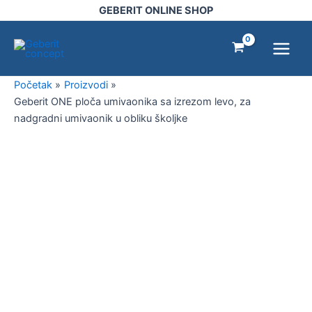
Pređi
GEBERIT ONLINE SHOP
na
Main
sadržaj
Menu
Početak
Proizvodi
Geberit ONE ploča umivaonika sa izrezom levo, za
nadgradni umivaonik u obliku školjke
Geberit
ONE
ploča
umivaonika
sa
izrezom
levo,
za
nadgradni
umivaonik
u
obliku