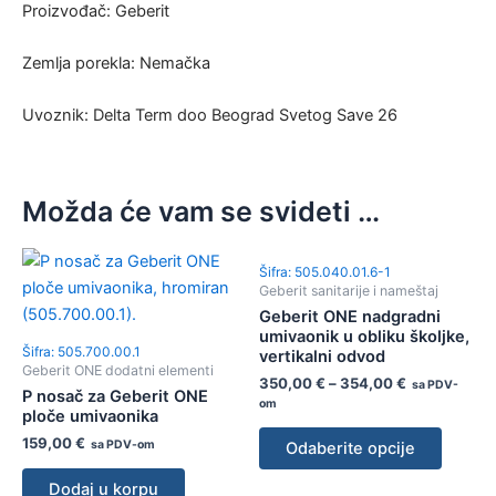
Proizvođač: Geberit
Zemlja porekla: Nemačka
Uvoznik: Delta Term doo Beograd Svetog Save 26
Možda će vam se svideti …
Šifra: 505.040.01.6-1
Geberit sanitarije i nameštaj
Geberit ONE nadgradni
umivaonik u obliku školjke,
Šifra: 505.700.00.1
vertikalni odvod
Geberit ONE dodatni elementi
350,00
€
–
354,00
€
sa PDV-
P nosač za Geberit ONE
om
ploče umivaonika
159,00
€
sa PDV-om
Odaberite opcije
Dodaj u korpu