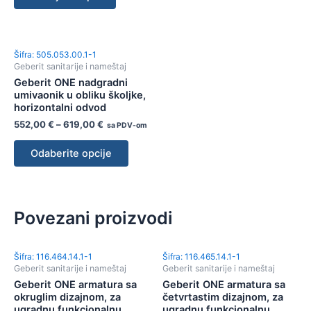
Šifra: 505.053.00.1-1
Geberit sanitarije i nameštaj
Geberit ONE nadgradni
umivaonik u obliku školjke,
horizontalni odvod
552,00
€
–
619,00
€
sa PDV-om
Odaberite opcije
Povezani proizvodi
Šifra: 116.464.14.1-1
Šifra: 116.465.14.1-1
Geberit sanitarije i nameštaj
Geberit sanitarije i nameštaj
Geberit ONE armatura sa
Geberit ONE armatura sa
okruglim dizajnom, za
četvrtastim dizajnom, za
ugradnu funkcionalnu
ugradnu funkcionalnu