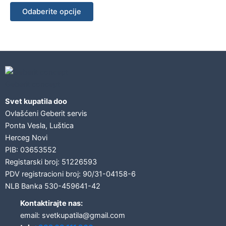
Odaberite opcije
Geberit concept
Svet kupatila doo
Ovlašćeni Geberit servis
Ponta Vesla, Luštica
Herceg Novi
PIB: 03653552
Registarski broj: 51226593
PDV registracioni broj: 90/31-04158-6
NLB Banka 530-459641-42
Kontaktirajte nas:
email: svetkupatila@gmail.com