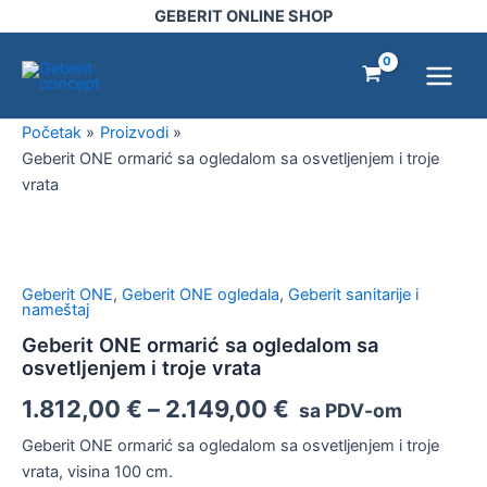
Pređi
GEBERIT ONLINE SHOP
na
Main
sadržaj
Menu
Početak
Proizvodi
Geberit ONE ormarić sa ogledalom sa osvetljenjem i troje
vrata
Geberit
ONE
ormarić
Geberit ONE
,
Geberit ONE ogledala
,
Geberit sanitarije i
sa
nameštaj
ogledalom
Geberit ONE ormarić sa ogledalom sa
sa
osvetljenjem i troje vrata
osvetljenjem
i
1.812,00
€
–
2.149,00
€
sa PDV-om
troje
vrata
Geberit ONE ormarić sa ogledalom sa osvetljenjem i troje
količina
vrata, visina 100 cm.