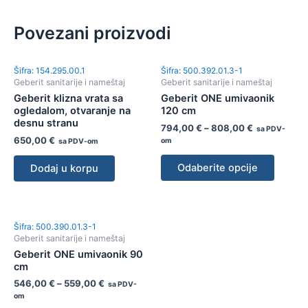
Povezani proizvodi
Šifra: 154.295.00.1
Šifra: 500.392.01.3-1
Geberit sanitarije i nameštaj
Geberit sanitarije i nameštaj
Geberit klizna vrata sa
Geberit ONE umivaonik
ogledalom, otvaranje na
120 cm
desnu stranu
794,00
€
–
808,00
€
sa PDV-
650,00
€
om
sa PDV-om
Odaberite opcije
Dodaj u korpu
Šifra: 500.390.01.3-1
Geberit sanitarije i nameštaj
Geberit ONE umivaonik 90
cm
546,00
€
–
559,00
€
sa PDV-
om