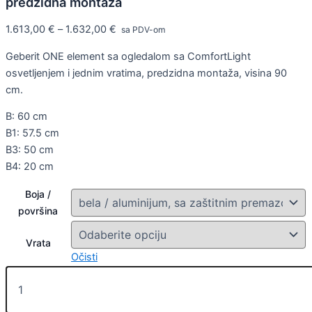
predzidna montaža
1.613,00
€
–
1.632,00
€
sa PDV-om
Geberit ONE element sa ogledalom sa ComfortLight
osvetljenjem i jednim vratima, predzidna montaža, visina 90
cm.
B: 60 cm
B1: 57.5 cm
B3: 50 cm
B4: 20 cm
Boja /
površina
Vrata
Očisti