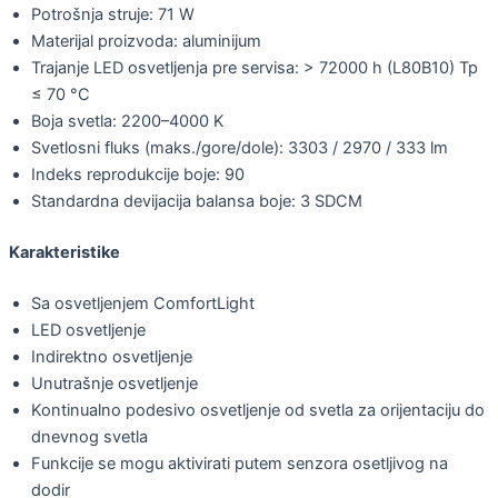
Potrošnja struje: 71 W
Materijal proizvoda: aluminijum
Trajanje LED osvetljenja pre servisa: > 72000 h (L80B10) Tp
≤ 70 °C
Boja svetla: 2200–4000 K
Svetlosni fluks (maks./gore/dole): 3303 / 2970 / 333 lm
Indeks reprodukcije boje: 90
Standardna devijacija balansa boje: 3 SDCM
Karakteristike
Sa osvetljenjem ComfortLight
LED osvetljenje
Indirektno osvetljenje
Unutrašnje osvetljenje
Kontinualno podesivo osvetljenje od svetla za orijentaciju do
dnevnog svetla
Funkcije se mogu aktivirati putem senzora osetljivog na
dodir