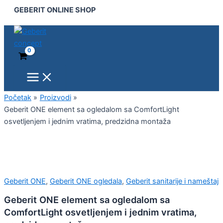
Main
Geberit
Pređi
GEBERIT ONLINE SHOP
Menu
ONE
na
element
sadržaj
sa
ogledalom
sa
ComfortLight
osvetljenjem
i
jednim
Početak
Proizvodi
vratima,
Geberit ONE element sa ogledalom sa ComfortLight
predzidna
osvetljenjem i jednim vratima, predzidna montaža
montaža
količina
Geberit ONE
,
Geberit ONE ogledala
,
Geberit sanitarije i nameštaj
Geberit ONE element sa ogledalom sa
ComfortLight osvetljenjem i jednim vratima,