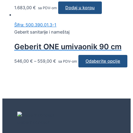
1.683,00
€
Dodaj u korpu
sa PDV-om
Šifra: 500.390.01.3-1
Geberit sanitarije i nameštaj
Geberit ONE umivaonik 90 cm
546,00
€
–
559,00
€
Odaberite opcije
sa PDV-om
Geberit concept