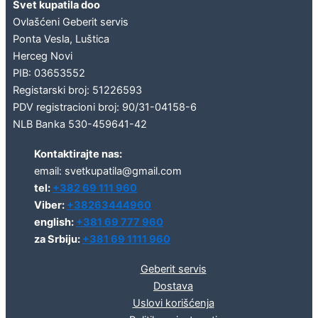
Svet kupatila doo
Ovlašćeni Geberit servis
Ponta Vesla, Luštica
Herceg Novi
PIB: 03653552
Registarski broj: 51226593
PDV registracioni broj: 90/31-04158-6
NLB Banka 530-459641-42
Kontaktirajte nas:
email: svetkupatila@gmail.com
tel:
+382 69 111 960
Viber:
+38263444960
english:
+381 69 777 960
za Srbiju:
+381 69 1111 960
Geberit servis
Dostava
Uslovi korišćenja