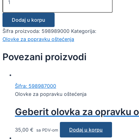
Dodaj u korpu
Šifra proizvoda:
598989000
Kategorija:
Olovke za popravku oštećenja
Povezani proizvodi
Šifra: 598987000
Olovke za popravku oštećenja
Geberit olovka za opravku 
35,00
€
Dodaj u korpu
sa PDV-om