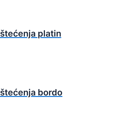
štećenja platin
oštećenja bordo