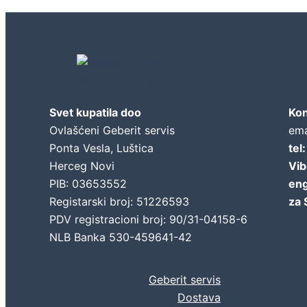
Geberit concept
Svet kupatila doo
Kon
Ovlašćeni Geberit servis
ema
Ponta Vesla, Luštica
tel
Herceg Novi
Vib
PIB: 03653552
eng
Registarski broj: 51226593
za 
PDV registracioni broj: 90/31-04158-6
NLB Banka 530-459641-42
Geberit servis
Dostava