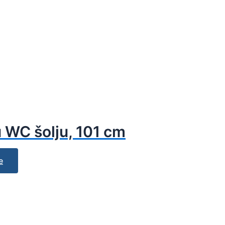
 WC šolju, 101 cm
e