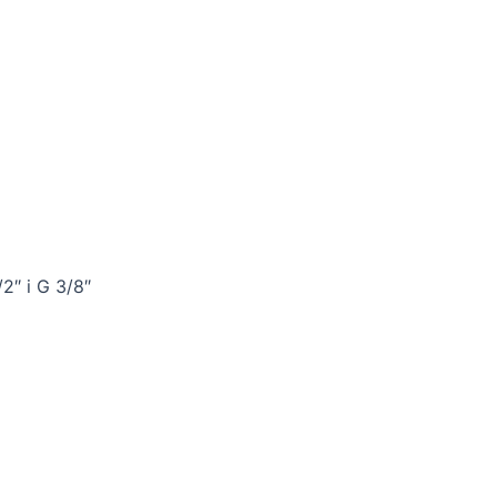
2″ i G 3/8″