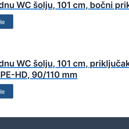
dnu WC šolju, 101 cm, bočni pri
ije
dnu WC šolju, 101 cm, priključa
d PE-HD, 90/110 mm
ije