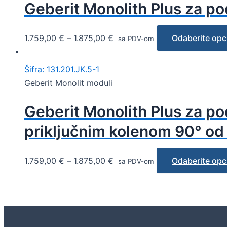
Geberit Monolith Plus za po
1.759,00
€
–
1.875,00
€
Odaberite opc
sa PDV-om
Šifra: 131.201.JK.5-1
Geberit Monolit moduli
Geberit Monolith Plus za po
priključnim kolenom 90° o
1.759,00
€
–
1.875,00
€
Odaberite opc
sa PDV-om