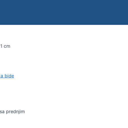
01 cm
za bide
sa prednjim