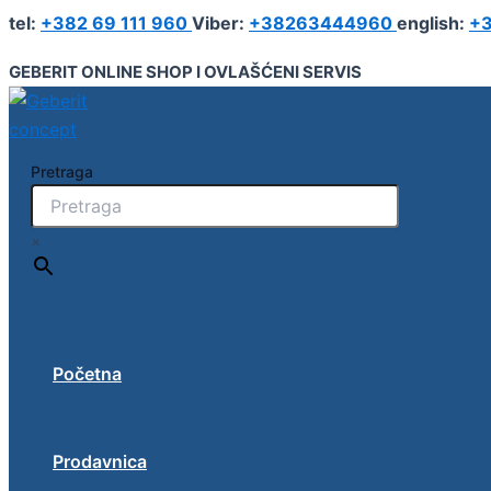
Geberit
Pređi
tel:
+382 69 111 960
Viber:
+38263444960
english:
+3
Monolit
na
za
sadržaj
GEBERIT ONLINE SHOP I OVLAŠĆENI SERVIS
konzolni
bide
101
cm
količina
Pretraga
×
Početna
Prodavnica