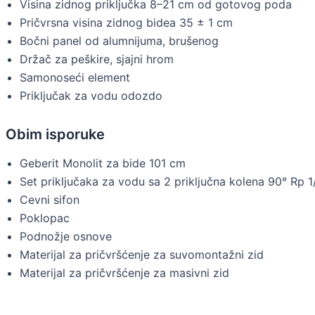
Visina zidnog priključka 8–21 cm od gotovog poda
Pričvrsna visina zidnog bidea 35 ± 1 cm
Bočni panel od alumnijuma, brušenog
Držač za peškire, sjajni hrom
Samonoseći element
Priključak za vodu odozdo
Obim isporuke
Geberit Monolit za bide 101 cm
Set priključaka za vodu sa 2 priključna kolena 90° Rp 1/
Cevni sifon
Poklopac
Podnožje osnove
Materijal za pričvršćenje za suvomontažni zid
Materijal za pričvršćenje za masivni zid