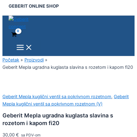
Main
Geberit
Pređi
GEBERIT ONLINE SHOP
Menu
Mepla
na
ugradna
sadržaj
kuglasta
slavina
s
rozetom
i
kapom
fi20
Početak
Proizvodi
količina
Geberit Mepla ugradna kuglasta slavina s rozetom i kapom fi20
Geberit Mepla kuglični ventil sa pokrivnom rozetnom
,
Geberit
Mepla kuglični ventil sa pokrivnom rozetnom (V)
Geberit Mepla ugradna kuglasta slavina s
rozetom i kapom fi20
30,00
€
sa PDV-om