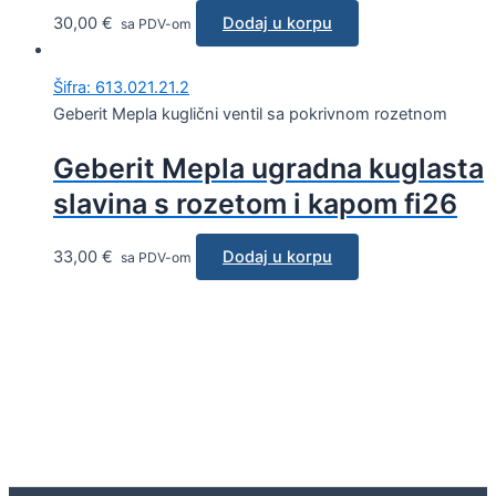
30,00
€
Dodaj u korpu
sa PDV-om
Šifra: 613.021.21.2
Geberit Mepla kuglični ventil sa pokrivnom rozetnom
Geberit Mepla ugradna kuglasta
slavina s rozetom i kapom fi26
33,00
€
Dodaj u korpu
sa PDV-om