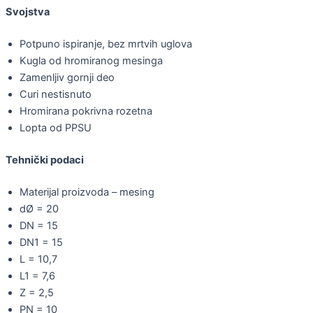
Svojstva
Potpuno ispiranje, bez mrtvih uglova
Kugla od hromiranog mesinga
Zamenljiv gornji deo
Curi nestisnuto
Hromirana pokrivna rozetna
Lopta od PPSU
Tehnički podaci
Materijal proizvoda – mesing
dØ = 20
DN = 15
DN1 = 15
L = 10,7
L1 = 7,6
Z = 2,5
PN = 10