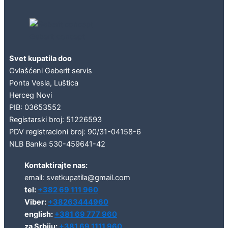
Geberit concept
Svet kupatila doo
Ovlašćeni Geberit servis
Ponta Vesla, Luštica
Herceg Novi
PIB: 03653552
Registarski broj: 51226593
PDV registracioni broj: 90/31-04158-6
NLB Banka 530-459641-42
Kontaktirajte nas:
email: svetkupatila@gmail.com
tel:
+382 69 111 960
Viber:
+38263444960
english:
+381 69 777 960
za Srbiju:
+381 69 1111 960