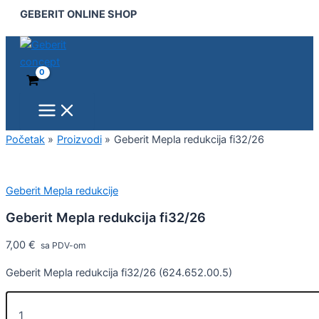
Main
Geberit
Pređi
GEBERIT ONLINE SHOP
Menu
Mepla
na
redukcija
sadržaj
fi32/26
količina
Početak
Proizvodi
Geberit Mepla redukcija fi32/26
Geberit Mepla redukcije
Geberit Mepla redukcija fi32/26
7,00
€
sa PDV-om
Geberit Mepla redukcija fi32/26 (624.652.00.5)