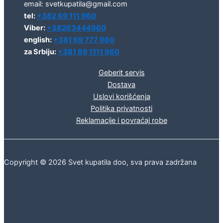
email: svetkupatila@gmail.com
tel:
+382 69 111 960
Viber:
+38263444960
english:
+381 69 777 960
za Srbiju:
+381 69 1111 960
Geberit servis
Dostava
Uslovi korišćenja
Politika privatnosti
Reklamacije i povraćaj robe
Copyright © 2026 Svet kupatila doo, sva prava zadržana