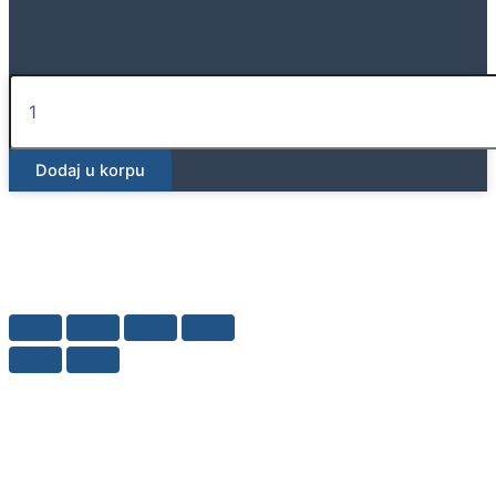
Geberit
Mepla
redukcija
fi32/26
Dodaj u korpu
količina