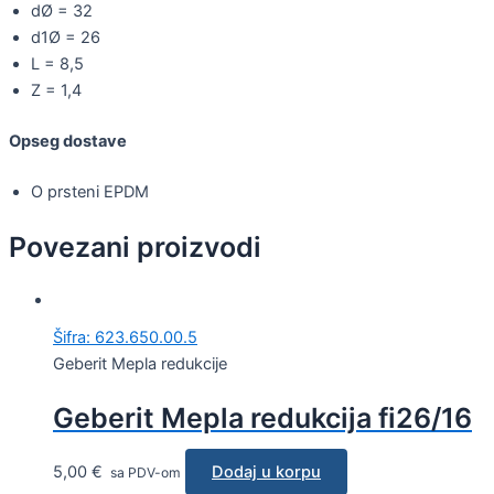
dØ = 32
d1Ø = 26
L = 8,5
Z = 1,4
Opseg dostave
O prsteni EPDM
Povezani proizvodi
Šifra: 623.650.00.5
Geberit Mepla redukcije
Geberit Mepla redukcija fi26/16
5,00
€
Dodaj u korpu
sa PDV-om