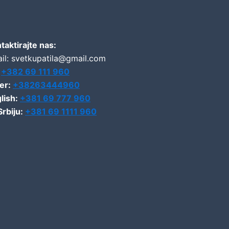
taktirajte nas:
il: svetkupatila@gmail.com
:
+382 69 111 960
er:
+38263444960
lish:
+381 69 777 960
Srbiju:
+381 69 1111 960