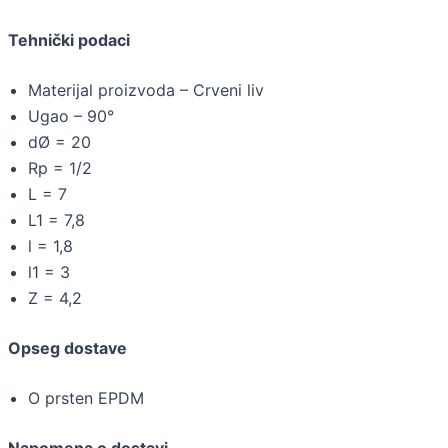
Tehnički podaci
Materijal proizvoda – Crveni liv
Ugao – 90°
dØ = 20
Rp = 1/2
L = 7
L1 = 7,8
l = 1,8
l1 = 3
Z = 4,2
Opseg dostave
O prsten EPDM