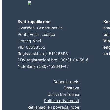
Geberit concept
Svet kupatila doo
Kon
Ovlašćeni Geberit servis
ema
Ponta Vesla, Luštica
tel
Herceg Novi
Vib
PIB: 03653552
eng
Registarski broj: 51226593
za 
PDV registracioni broj: 90/31-04158-6
NLB Banka 530-459641-42
Geberit servis
Dostava
Uslovi korišćenja
Politika privatnosti
Reklamacije i povraćaj robe