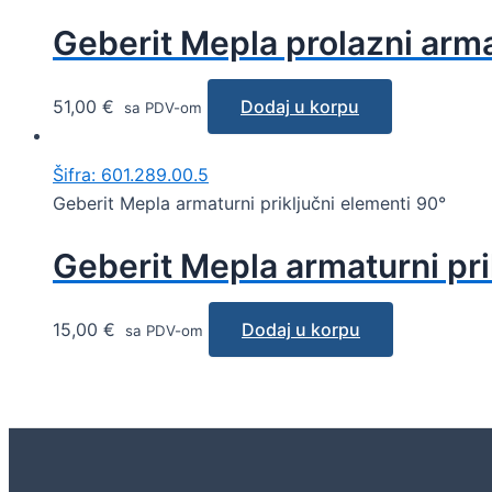
Geberit Mepla prolazni arma
51,00
€
Dodaj u korpu
sa PDV-om
Šifra: 601.289.00.5
Geberit Mepla armaturni priključni elementi 90°
Geberit Mepla armaturni pri
15,00
€
Dodaj u korpu
sa PDV-om