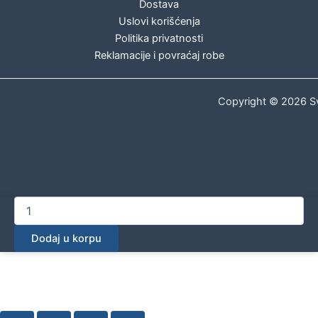
Dostava
Uslovi korišćenja
Politika privatnosti
Reklamacije i povraćaj robe
Copyright © 2026 Sv
Geberit
komplet
P-
Dodaj u korpu
priključnih
kolena
za
podni
WC:
alpsko