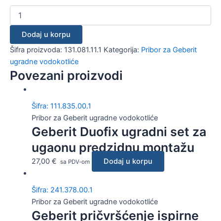
Dodaj u korpu
Šifra proizvoda:
131.081.11.1
Kategorija:
Pribor za Geberit
ugradne vodokotliće
Povezani proizvodi
Šifra: 111.835.00.1
Pribor za Geberit ugradne vodokotliće
Geberit Duofix ugradni set za
ugaonu predzidnu montažu
27,00
€
Dodaj u korpu
sa PDV-om
Šifra: 241.378.00.1
Pribor za Geberit ugradne vodokotliće
Geberit pričvršćenje ispirne