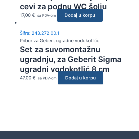
cevi za podnu WC šolju
17,00
€
Dodaj u korpu
sa PDV-om
Šifra: 243.272.00.1
Pribor za Geberit ugradne vodokotliće
Set za suvomontažnu
ugradnju, za Geberit Sigma
ugradni vodokotlić 8 cm
47,00
€
Dodaj u korpu
sa PDV-om