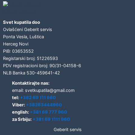
Geberit concept
Svet kupatila doo
Ovlašćeni Geberit servis
Ponta Vesla, Luštica
Herceg Novi
PIB: 03653552
Registarski broj: 51226593
PDV registracioni broj: 90/31-04158-6
NLB Banka 530-459641-42
Kontaktirajte nas:
email: svetkupatila@gmail.com
tel:
+382 69 111 960
Viber:
+38263444960
english:
+381 69 777 960
za Srbiju:
+381 69 1111 960
Geberit servis