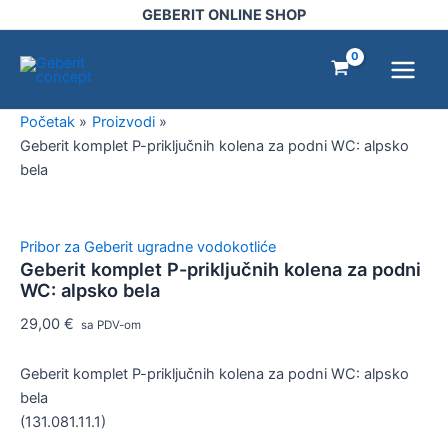
Geberit
Pređi
GEBERIT ONLINE SHOP
komplet
na
Main
P-
sadržaj
priključnih
Menu
kolena
za
Početak
Proizvodi
podni
Geberit komplet P-priključnih kolena za podni WC: alpsko
WC:
alpsko
bela
bela
količina
Pribor za Geberit ugradne vodokotliće
Geberit komplet P-priključnih kolena za podni
WC: alpsko bela
29,00
€
sa PDV-om
Geberit komplet P-priključnih kolena za podni WC: alpsko
bela
(131.081.11.1)