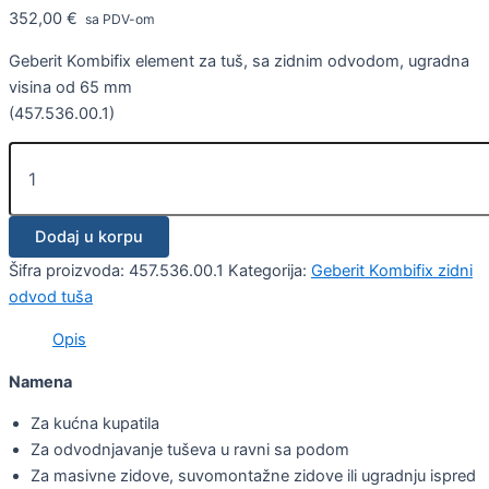
352,00
€
sa PDV-om
Geberit Kombifix element za tuš, sa zidnim odvodom, ugradna
visina od 65 mm
(457.536.00.1)
Dodaj u korpu
Šifra proizvoda:
457.536.00.1
Kategorija:
Geberit Kombifix zidni
odvod tuša
Opis
Namena
Za kućna kupatila
Za odvodnjavanje tuševa u ravni sa podom
Za masivne zidove, suvomontažne zidove ili ugradnju ispred