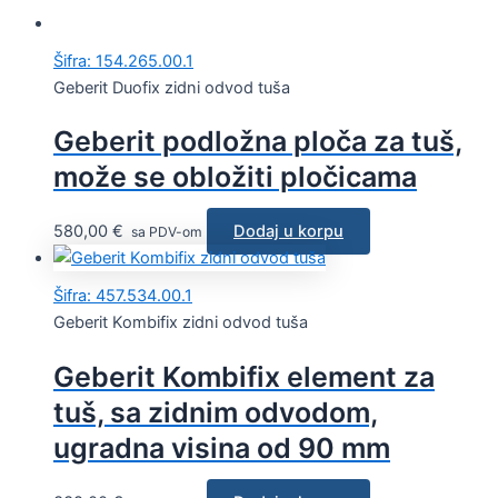
Šifra: 154.265.00.1
Geberit Duofix zidni odvod tuša
Geberit podložna ploča za tuš,
može se obložiti pločicama
580,00
€
Dodaj u korpu
sa PDV-om
Šifra: 457.534.00.1
Geberit Kombifix zidni odvod tuša
Geberit Kombifix element za
tuš, sa zidnim odvodom,
ugradna visina od 90 mm