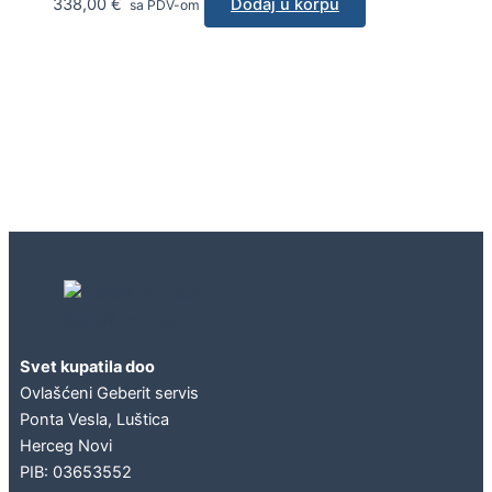
338,00
€
Dodaj u korpu
sa PDV-om
Geberit concept
Svet kupatila doo
Ovlašćeni Geberit servis
Ponta Vesla, Luštica
Herceg Novi
PIB: 03653552