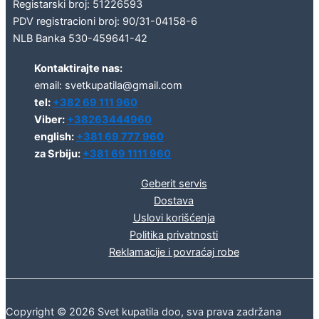
Registarski broj: 51226593
PDV registracioni broj: 90/31-04158-6
NLB Banka 530-459641-42
Kontaktirajte nas:
email: svetkupatila@gmail.com
tel:
+382 69 111 960
Viber:
+38263444960
english:
+381 69 777 960
za Srbiju:
+381 69 1111 960
Geberit servis
Dostava
Uslovi korišćenja
Politika privatnosti
Reklamacije i povraćaj robe
Copyright © 2026 Svet kupatila doo, sva prava zadržana