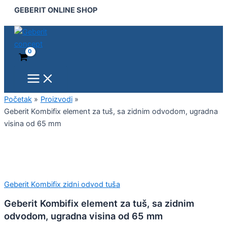
Main
Geberit
Pređi
GEBERIT ONLINE SHOP
Menu
Kombifix
na
element
sadržaj
za
tuš,
sa
zidnim
odvodom,
ugradna
visina
Početak
Proizvodi
od
Geberit Kombifix element za tuš, sa zidnim odvodom, ugradna
65
visina od 65 mm
mm
količina
Geberit Kombifix zidni odvod tuša
Geberit Kombifix element za tuš, sa zidnim
odvodom, ugradna visina od 65 mm