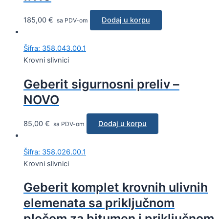
185,00
€
Dodaj u korpu
sa PDV-om
Šifra: 358.043.00.1
Krovni slivnici
Geberit sigurnosni preliv –
NOVO
85,00
€
Dodaj u korpu
sa PDV-om
Šifra: 358.026.00.1
Krovni slivnici
Geberit komplet krovnih ulivnih
elemenata sa priključnom
pločom za bitumen i priključnom