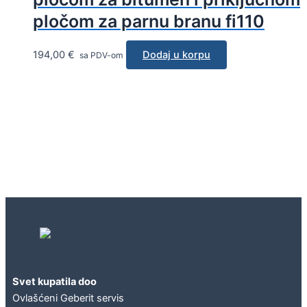
pločom za parnu branu fi110
194,00
€
Dodaj u korpu
sa PDV-om
Geberit concept
Svet kupatila doo
Ovlašćeni Geberit servis