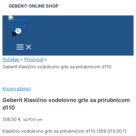
Main
Geberit
Pređi
GEBERIT ONLINE SHOP
Menu
Klasično
na
vodolovno
sadržaj
grlo
sa
prirubnicom
d110
količina
Početak
Proizvodi
Geberit Klasično vodolovno grlo sa prirubnicom d110
Krovni slivnici
Geberit Klasično vodolovno grlo sa prirubnicom
d110
108,00
€
sa PDV-om
Klasično vodolovno grlo sa prirubnicom d110 (359.013.00.1)