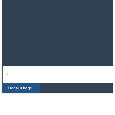
Geberit
Klasično
vodolovno
grlo
Dodaj u korpu
sa
prirubnicom
d110
količina