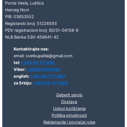
Ponta Vesla, Luštica
Herceg Novi
PIB: 03653552
Registarski broj: 51226593
PDV registracioni broj: 90/31-04158-6
NLB Banka 530-459641-42
Kontaktirajte nas:
email: svetkupatila@gmail.com
tel:
+382 69 111 960
Viber:
+38263444960
english:
+381 69 777 960
za Srbiju:
+381 69 1111 960
Geberit servis
Dostava
Uslovi korišćenja
Politika privatnosti
Reklamacije i povraćaj robe