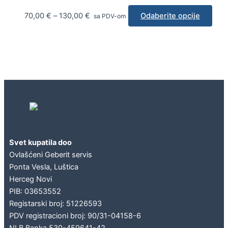
70,00
€
–
130,00
€
Odaberite opcije
sa PDV-om
Geberit concept
Svet kupatila doo
Ovlašćeni Geberit servis
Ponta Vesla, Luštica
Herceg Novi
PIB: 03653552
Registarski broj: 51226593
PDV registracioni broj: 90/31-04158-6
NLB Banka 530-459641-42