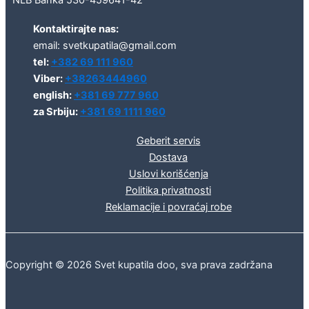
Kontaktirajte nas:
email: svetkupatila@gmail.com
tel:
+382 69 111 960
Viber:
+38263444960
english:
+381 69 777 960
za Srbiju:
+381 69 1111 960
Geberit servis
Dostava
Uslovi korišćenja
Politika privatnosti
Reklamacije i povraćaj robe
Copyright © 2026 Svet kupatila doo, sva prava zadržana