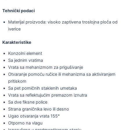
Tehnički podaci
Materijal proizvoda: visoko zaptivena troslojna ploča od
iverice
Karakteristike
Konzolni element
Sa jednim vratima
Vrata sa mehanizmom za prigušivanje
Otvaranje pomoću ručice ili mehanizma sa aktiviranjem
pritiskom
Sa pet pomičnih staklenih umetaka
Vrata sa reflektujućim premazom iznutra
Sa dve fiksne police
Strana graničnika levo ili desno
Ugao otvaranja vrata 155°
Otporno na vlagu