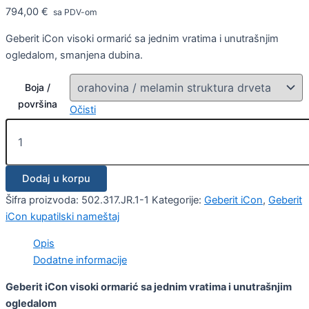
794,00
€
sa PDV-om
Geberit iCon visoki ormarić sa jednim vratima i unutrašnjim
ogledalom, smanjena dubina.
Boja /
površina
Očisti
Dodaj u korpu
Šifra proizvoda:
502.317.JR.1-1
Kategorije:
Geberit iCon
,
Geberit
iCon kupatilski nameštaj
Opis
Dodatne informacije
Geberit iCon visoki ormarić sa jednim vratima i unutrašnjim
ogledalom