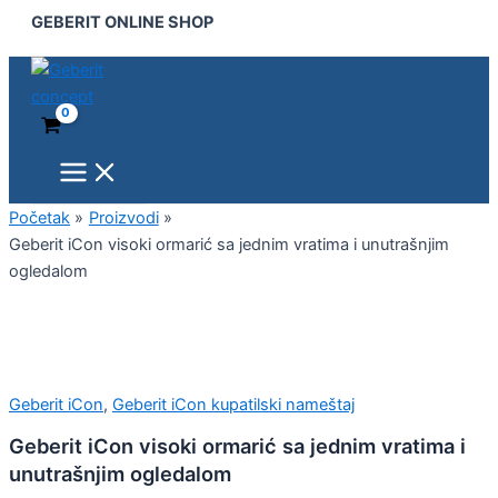
Main
Geberit
Pređi
GEBERIT ONLINE SHOP
Menu
iCon
na
visoki
sadržaj
ormarić
sa
jednim
vratima
i
unutrašnjim
ogledalom
Početak
Proizvodi
količina
Geberit iCon visoki ormarić sa jednim vratima i unutrašnjim
ogledalom
Geberit iCon
,
Geberit iCon kupatilski nameštaj
Geberit iCon visoki ormarić sa jednim vratima i
unutrašnjim ogledalom