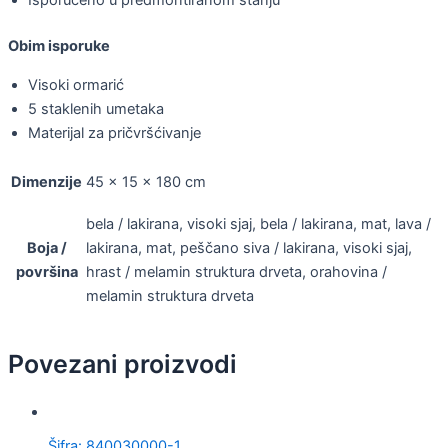
Isporučeno u predmontiranom stanju
Obim isporuke
Visoki ormarić
5 staklenih umetaka
Materijal za pričvršćivanje
Dimenzije
45 × 15 × 180 cm
bela / lakirana, visoki sjaj, bela / lakirana, mat, lava /
Boja /
lakirana, mat, peščano siva / lakirana, visoki sjaj,
površina
hrast / melamin struktura drveta, orahovina /
melamin struktura drveta
Povezani proizvodi
Šifra: 840030000-1