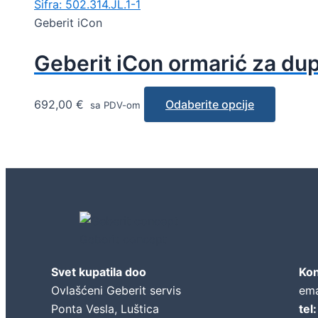
Šifra: 502.314.JL.1-1
Geberit iCon
Geberit iCon ormarić za dup
692,00
€
Odaberite opcije
sa PDV-om
Geberit concept
Svet kupatila doo
Kon
Ovlašćeni Geberit servis
ema
Ponta Vesla, Luštica
tel