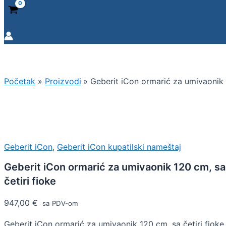
Početak
Proizvodi
Geberit iCon ormarić za umivaonik 1
Geberit iCon
,
Geberit iCon kupatilski nameštaj
Geberit iCon ormarić za umivaonik 120 cm, sa
četiri fioke
947,00
€
sa PDV-om
Geberit iCon ormarić za umivaonik 120 cm, sa četiri fioke.