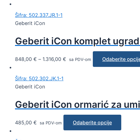
Šifra: 502.337.JR.1-1
Geberit iCon
Geberit iCon komplet ugrad
848,00
€
–
1.316,00
€
Odaberite opcij
sa PDV-om
Šifra: 502.302.JK.1-1
Geberit iCon
Geberit iCon ormarić za um
485,00
€
Odaberite opcije
sa PDV-om