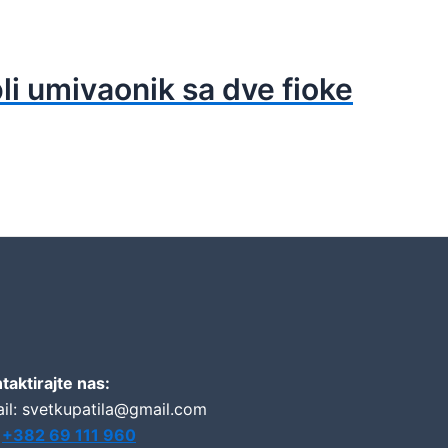
li umivaonik sa dve fioke
taktirajte nas:
il: svetkupatila@gmail.com
:
+382 69 111 960