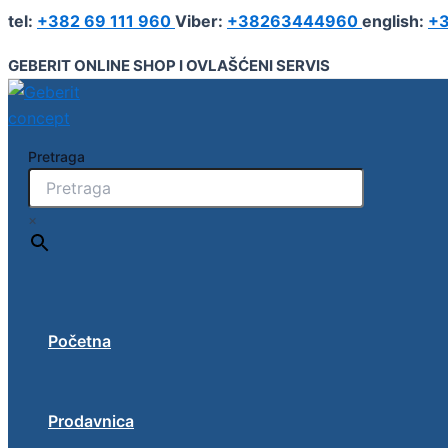
Geberit
Pređi
tel:
+382 69 111 960
Viber:
+38263444960
english:
+3
iCon
na
ormarić
sadržaj
GEBERIT ONLINE SHOP I OVLAŠĆENI SERVIS
za
umivaonik
120
cm,
sa
Pretraga
četiri
fioke
količina
×
Početna
Prodavnica