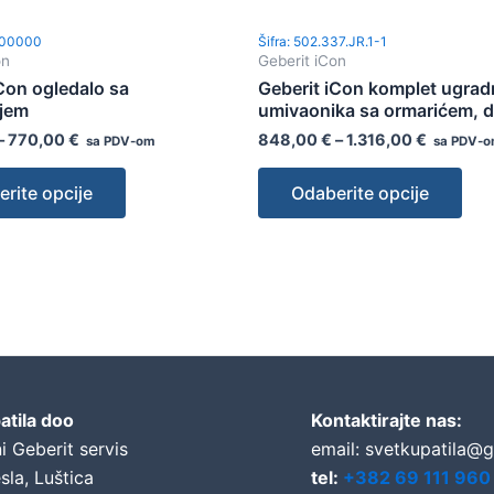
900000
Šifra: 502.337.JR.1-1
on
Geberit iCon
Con ogledalo sa
Geberit iCon komplet ugra
njem
umivaonika sa ormarićem, d
–
770,00
€
848,00
€
–
1.316,00
€
sa PDV-om
sa PDV-
rite opcije
Odaberite opcije
atila doo
Kontaktirajte nas:
i Geberit servis
email: svetkupatila@
sla, Luštica
tel:
+382 69 111 960