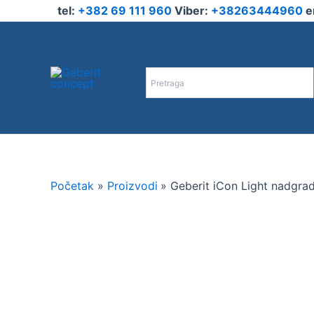
Pređi
tel:
+382 69 111 960
Viber:
+38263444960
e
na
sadržaj
Početak
Proizvodi
Geberit iCon Light nadgrad