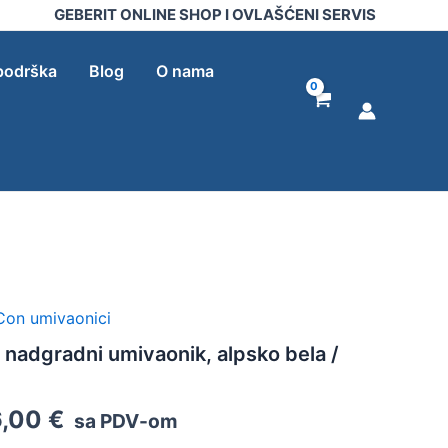
GEBERIT ONLINE SHOP I OVLAŠĆENI SERVIS
podrška
Blog
O nama
iCon umivaonici
 nadgradni umivaonik, alpsko bela /
6,00
€
sa PDV-om