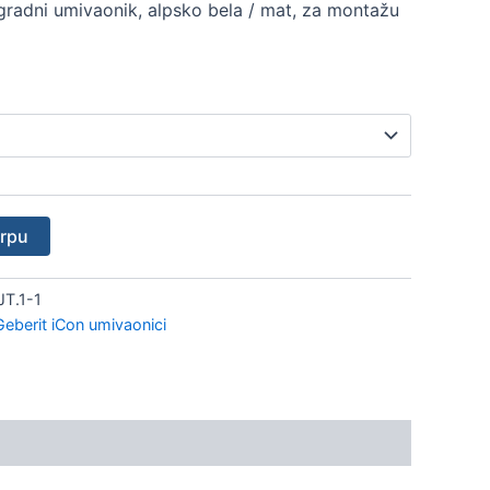
gradni umivaonik, alpsko bela / mat, za montažu
orpu
JT.1-1
Geberit iCon umivaonici