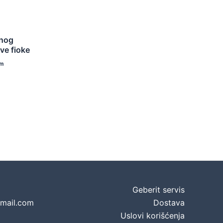
dnog
ve fioke
om
Geberit servis
gmail.com
Dostava
Uslovi korišćenja