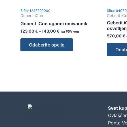
Šifra: 1247290000
Šifra: 8407
Geberit iCon
Geberit iC
Geberit i
Geberit iCon ugaoni umivaonik
osvetlje
123,00
€
–
143,00
€
sa PDV-om
570,00
€
Odaberite opcije
Odabe
Svet kup
Geberit concept
Ovlašćen
Ponta Ve