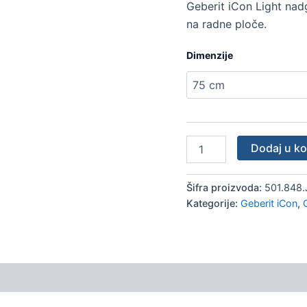
Geberit iCon Light nad
/
mat
na radne ploče.
količina
Dimenzije
Dodaj u k
Šifra proizvoda:
501.848.
Kategorije:
Geberit iCon
,