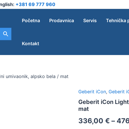
nglish:
+381 69 777 960
Početna
Prodavnica
Servis
Tehnička 
Kontakt
ni umivaonik, alpsko bela / mat
Geberit iCon
,
Geberit 
Geberit
iCon
Geberit iCon Light
Light
mat
nadgradni
umivaonik,
336,00
€
–
47
alpsko
bela