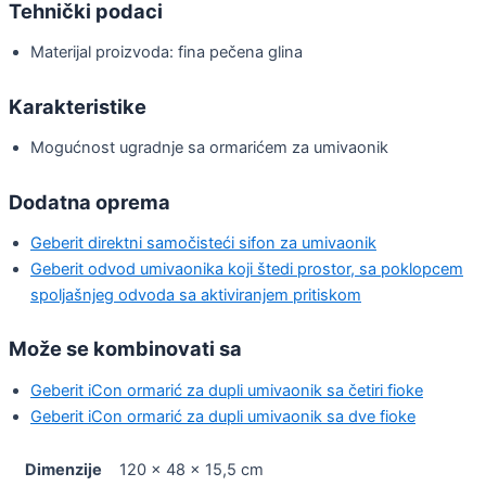
Tehnički podaci
Materijal proizvoda: fina pečena glina
Karakteristike
Mogućnost ugradnje sa ormarićem za umivaonik
Dodatna oprema
Geberit direktni samočisteći sifon za umivaonik
Geberit odvod umivaonika koji štedi prostor, sa poklopcem
spoljašnjeg odvoda sa aktiviranjem pritiskom
Može se kombinovati sa
Geberit iCon ormarić za dupli umivaonik sa četiri fioke
Geberit iCon ormarić za dupli umivaonik sa dve fioke
Dimenzije
120 × 48 × 15,5 cm