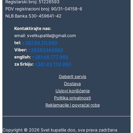
Registarski broj: 51226593
PDV registracioni broj: 90/31-04158-6
NLB Banka 530-459641-42
Kontaktirajte nas:
email: svetkupatila@gmail.com
tel:
+382 69 111 960
Viber:
+38263444960
english:
+381 69 777 960
za Srbiju:
+381 69 1111 960
Geberit servis
Dostava
Uslovi korišćenja
Politika privatnosti
Reklamacije i povraćaj robe
Copyright © 2026 Svet kupatila doo, sva prava zadržana