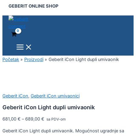
Main
Geberit
Pređi
GEBERIT ONLINE SHOP
Menu
iCon
na
Light
sadržaj
dupli
umivaonik
količina
Početak
Proizvodi
Geberit iCon Light dupli umivaonik
Geberit iCon
,
Geberit iCon umivaonici
Geberit iCon Light dupli umivaonik
681,00
€
–
689,00
€
sa PDV-om
Geberit iCon Light dupli umivaonik. Mogućnost ugradnje sa