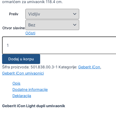
ormarićem za umivaonik 118.4 cm.
Preliv
Otvor slavine
Očisti
Dodaj u korpu
Šifra proizvoda:
501.838.00.3-1
Kategorije:
Geberit iCon
,
Geberit iCon umivaonici
Opis
Dodatne informacije
Deklaracija
Geberit iCon Light dupli umivaonik