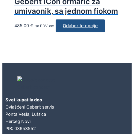
Geberit iCon ormarić za
umivaonik, sa jednom fiokom
485,00
€
Odaberite opcije
sa PDV-om
Geberit concept
Svet kupatila doo
Ovlašćeni Geberit servis
Ponta Vesla, Luštica
Herceg Novi
PIB: 03653552