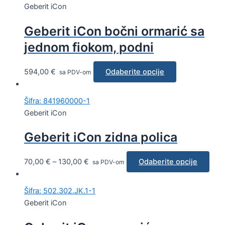
Geberit iCon
Geberit iCon bočni ormarić sa
jednom fiokom, podni
594,00
€
Odaberite opcije
sa PDV-om
Šifra: 841960000-1
Geberit iCon
Geberit iCon zidna polica
70,00
€
–
130,00
€
Odaberite opcije
sa PDV-om
Šifra: 502.302.JK.1-1
Geberit iCon