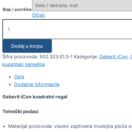
Boja / površina
Očisti
Dodaj u korpu
Šifra proizvoda:
502.323.01.3-1
Kategorije:
Geberit iCon
,
kupatilski nameštaj
Opis
Dodatne informacije
Geberit iCon kvadratni regal
Tehnički podaci
Materijal proizvoda: visoko zaptivena troslojna ploča o