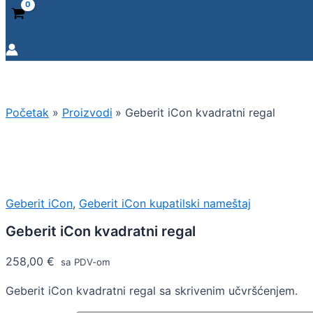
Početak
Proizvodi
Geberit iCon kvadratni regal
Geberit iCon
,
Geberit iCon kupatilski nameštaj
Geberit iCon kvadratni regal
258,00
€
sa PDV-om
Geberit iCon kvadratni regal sa skrivenim učvršćenjem.