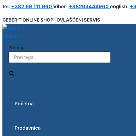
Geberit
Pređi
tel:
+382 69 111 960
Viber:
+38263444960
english:
+3
iCon
na
kvadratni
sadržaj
GEBERIT ONLINE SHOP I OVLAŠĆENI SERVIS
regal
količina
Pretraga
×
Početna
Prodavnica