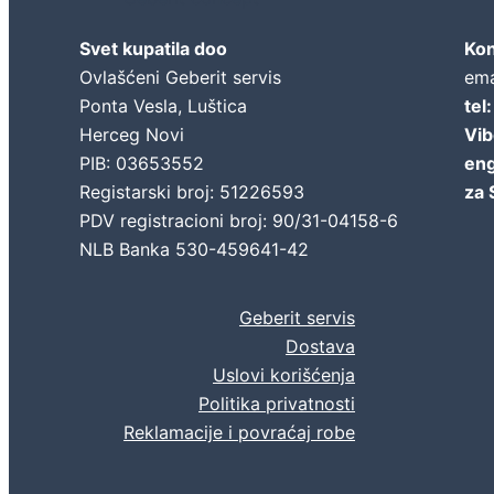
Svet kupatila doo
Kon
Ovlašćeni Geberit servis
ema
Ponta Vesla, Luštica
tel
Herceg Novi
Vib
PIB: 03653552
eng
Registarski broj: 51226593
za 
PDV registracioni broj: 90/31-04158-6
NLB Banka 530-459641-42
Geberit servis
Dostava
Uslovi korišćenja
Politika privatnosti
Reklamacije i povraćaj robe