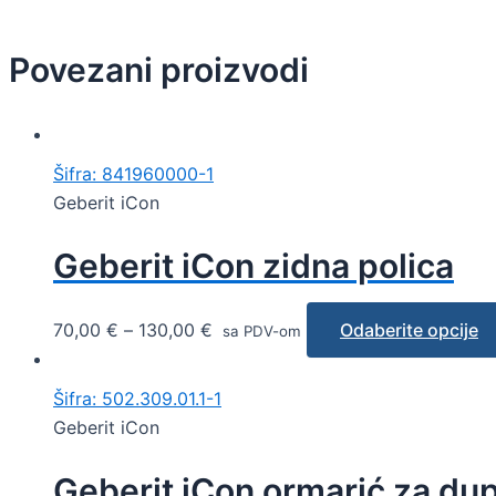
Povezani proizvodi
Šifra: 841960000-1
Geberit iCon
Geberit iCon zidna polica
70,00
€
–
130,00
€
Odaberite opcije
sa PDV-om
Šifra: 502.309.01.1-1
Geberit iCon
Geberit iCon ormarić za dupl