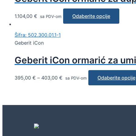
1.104,00
€
Odaberite opcije
sa PDV-om
Šifra: 502.300.01.1-1
Geberit iCon
Geberit iCon ormarić za um
395,00
€
–
403,00
€
Odaberite opcije
sa PDV-om
Geberit concept