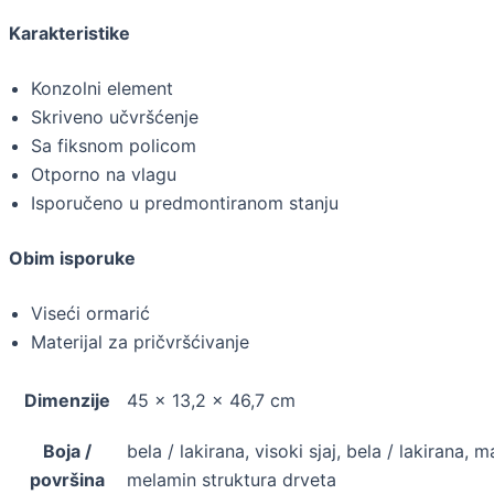
Karakteristike
Konzolni element
Skriveno učvršćenje
Sa fiksnom policom
Otporno na vlagu
Isporučeno u predmontiranom stanju
Obim isporuke
Viseći ormarić
Materijal za pričvršćivanje
Dimenzije
45 × 13,2 × 46,7 cm
Boja /
bela / lakirana, visoki sjaj, bela / lakirana, 
površina
melamin struktura drveta