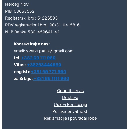
Herceg Novi
PIB: 03653552
Registarski broj: 51226593
PDV registracioni broj: 90/31-04158-6
NLB Banka 530-459641-42
Kontaktirajte nas:
email: svetkupatila@gmail.com
tel:
+382 69 111 960
Viber:
+38263444960
english:
+381 69 777 960
za Srbiju:
+381 69 1111 960
Geberit servis
Dostava
Uslovi korišćenja
Politika privatnosti
Reklamacije i povraćaj robe