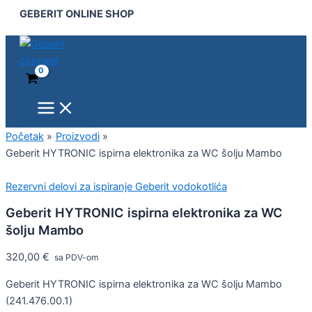
Main
Geberit
Pređi
GEBERIT ONLINE SHOP
Menu
HYTRONIC
na
ispirna
sadržaj
elektronika
za
WC
šolju
Mambo
količina
Početak
Proizvodi
Geberit HYTRONIC ispirna elektronika za WC šolju Mambo
Rezervni delovi za ispiranje Geberit vodokotlića
Geberit HYTRONIC ispirna elektronika za WC
šolju Mambo
320,00
€
sa PDV-om
Geberit HYTRONIC ispirna elektronika za WC šolju Mambo
(241.476.00.1)