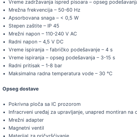
Vreme zadržavanja ispred pisoara – opseg podešavanja
Mrežna frekvencija – 50-60 Hz
Apsorbovana snaga – < 0,5 W
Stepen zaštite – IP 45
Mrežni napon – 110-240 V AC
Radni napon – 4,5 V DC
Vreme ispiranja – fabričko podešavanje – 4 s
Vreme ispiranja – opseg podešavanja – 3-15 s
Radni pritisak – 1-8 bar
Maksimalna radna temperatura vode – 30 °C
Opseg dostave
Pokrivna ploča sa IC prozorom
Infracrveni uređaj za upravljanje, unapred montiran na 
Mrežni adapter
Magnetni ventil
Materijal za pričvršćivanje