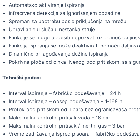
Automatsko aktiviranje ispiranja
Infracrvena detekcija sa ignorisanjem pozadine
Spreman za upotrebu posle priključenja na mrežu
Upravljanje u slučaju nestanka struje
Funkcije se mogu podesiti i opozvati uz pomoć daljins
Funkcija ispiranja se može deaktivirati pomoću daljin
Dinamično prilagođavanje dužine ispiranja
Pokrivna ploča od cinka livenog pod pritiskom, sa si
Tehnički podaci
Interval ispiranja – fabričko podešavanje – 24 h
Interval ispiranja – opseg podešavanja – 1-168 h
Protok pod pritiskom od 1 bara bez ograničavača protok
Maksimalni kontrolni pritisak voda – 16 bar
Maksimalni kontrolni pritisak / inertni gas – 3 bar
Vreme zadržavanja ispred pisoara – fabričko podešavan