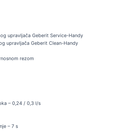
kog upravljača Geberit Service-Handy
skog upravljača Geberit Clean-Handy
gurnosnom rezom
a – 0,24 / 0,3 l/s
je – 7 s