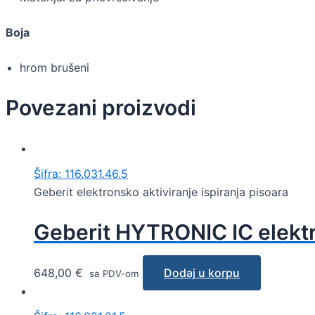
Boja
hrom brušeni
Povezani proizvodi
Šifra: 116.031.46.5
Geberit elektronsko aktiviranje ispiranja pisoara
Geberit HYTRONIC IC elektr
648,00
€
Dodaj u korpu
sa PDV-om