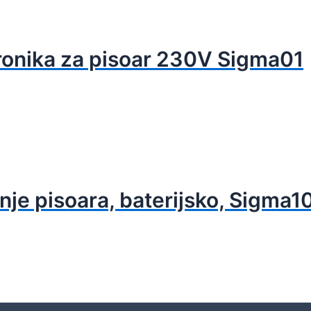
ronika za pisoar 230V Sigma01
nje pisoara, baterijsko, Sigma1