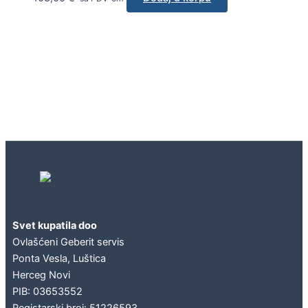
Geberit concept
Svet kupatila doo
Ovlašćeni Geberit servis
Ponta Vesla, Luštica
Herceg Novi
PIB: 03653552
Registarski broj: 51226593