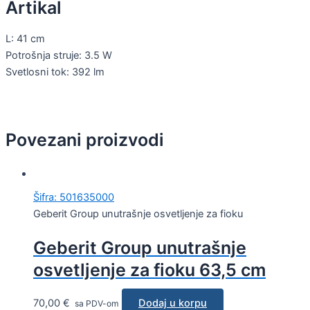
Artikal
L: 41 cm
Potrošnja struje: 3.5 W
Svetlosni tok: 392 lm
Povezani proizvodi
Šifra: 501635000
Geberit Group unutrašnje osvetljenje za fioku
Geberit Group unutrašnje
osvetljenje za fioku 63,5 cm
70,00
€
Dodaj u korpu
sa PDV-om