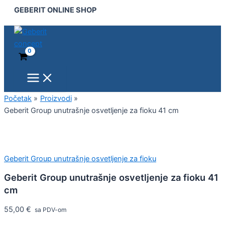
Main
Geberit
Pređi
GEBERIT ONLINE SHOP
Menu
Group
na
unutrašnje
sadržaj
osvetljenje
za
fioku
41
cm
količina
Početak
Proizvodi
Geberit Group unutrašnje osvetljenje za fioku 41 cm
Geberit Group unutrašnje osvetljenje za fioku
Geberit Group unutrašnje osvetljenje za fioku 41
cm
55,00
€
sa PDV-om