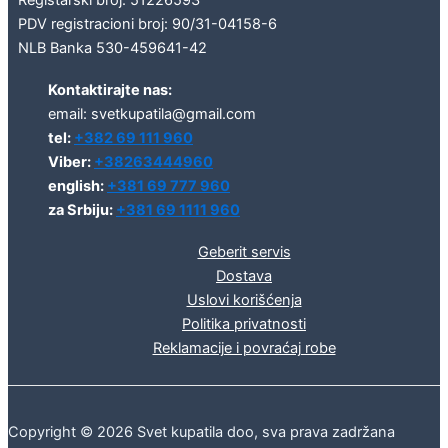
PDV registracioni broj: 90/31-04158-6
NLB Banka 530-459641-42
Kontaktirajte nas:
email: svetkupatila@gmail.com
tel:
+382 69 111 960
Viber:
+38263444960
english:
+381 69 777 960
za Srbiju:
+381 69 1111 960
Geberit servis
Dostava
Uslovi korišćenja
Politika privatnosti
Reklamacije i povraćaj robe
Copyright © 2026 Svet kupatila doo, sva prava zadržana