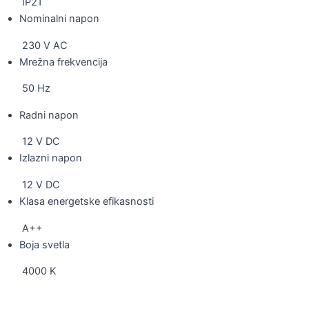
IP21
Nominalni napon
230 V AC
Mrežna frekvencija
50 Hz
Radni napon
12 V DC
Izlazni napon
12 V DC
Klasa energetske efikasnosti
A++
Boja svetla
4000 K