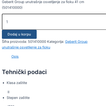
Geberit Group unutrašnje osvetljenje za fioku 41 cm
(501410000)
Dodaj u korpu
Šifra proizvoda:
501410000
Kategorija:
Geberit Group
unutrašnje osvetljenje za fioku
Opis
Tehnički podaci
Klasa zaštite
II
Stepen zaštite