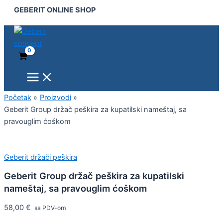
Main
Geberit
Pređi
GEBERIT ONLINE SHOP
Menu
Group
na
držač
sadržaj
peškira
za
kupatilski
nameštaj,
sa
pravouglim
ćoškom
Početak
Proizvodi
količina
Geberit Group držač peškira za kupatilski nameštaj, sa
pravouglim ćoškom
Geberit držači peškira
Geberit Group držač peškira za kupatilski
nameštaj, sa pravouglim ćoškom
58,00
€
sa PDV-om