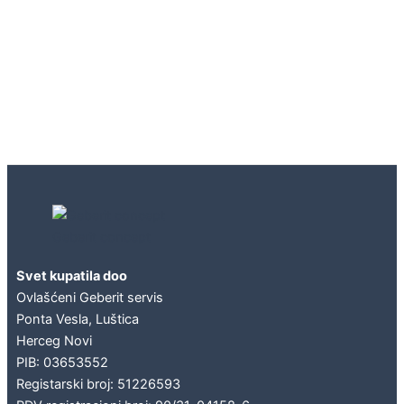
Geberit concept
Svet kupatila doo
Ovlašćeni Geberit servis
Ponta Vesla, Luštica
Herceg Novi
PIB: 03653552
Registarski broj: 51226593