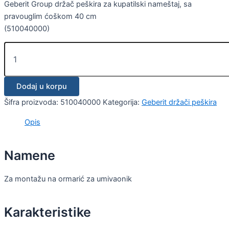
Geberit Group držač peškira za kupatilski nameštaj, sa
pravouglim ćoškom 40 cm
(510040000)
Dodaj u korpu
Šifra proizvoda:
510040000
Kategorija:
Geberit držači peškira
Opis
Namene
Za montažu na ormarić za umivaonik
Karakteristike