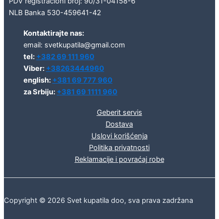
PDV registracioni broj: 90/31-04158-6
NLB Banka 530-459641-42
Kontaktirajte nas:
email: svetkupatila@gmail.com
tel:
+382 69 111 960
Viber:
+38263444960
english:
+381 69 777 960
za Srbiju:
+381 69 1111 960
Geberit servis
Dostava
Uslovi korišćenja
Politika privatnosti
Reklamacije i povraćaj robe
Copyright © 2026 Svet kupatila doo, sva prava zadržana