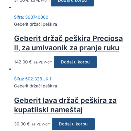
31,00
€
Dodaj u korpu
sa PDV-om
Šifra: 500740000
Geberit držači peškira
Geberit držač peškira Preciosa
II, za umivaonik za pranje ruku
142,00
€
Dodaj u korpu
sa PDV-om
Šifra: 502.328.JK.1
Geberit držači peškira
Geberit lava držač peškira za
kupatilski nameštaj
30,00
€
Dodaj u korpu
sa PDV-om