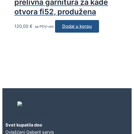
prelivna garnitura za kade
otvora fi52, produžena
120,00
€
Dodaj u korpu
sa PDV-om
Geberit concept
Svet kupatila doo
Ovlašćeni Geberit servis