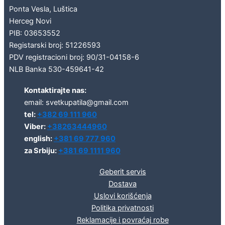
Ponta Vesla, Luštica
Herceg Novi
PIB: 03653552
Registarski broj: 51226593
PDV registracioni broj: 90/31-04158-6
NLB Banka 530-459641-42
Kontaktirajte nas:
email: svetkupatila@gmail.com
tel:
+382 69 111 960
Viber:
+38263444960
english:
+381 69 777 960
za Srbiju:
+381 69 1111 960
Geberit servis
Dostava
Uslovi korišćenja
Politika privatnosti
Reklamacije i povraćaj robe