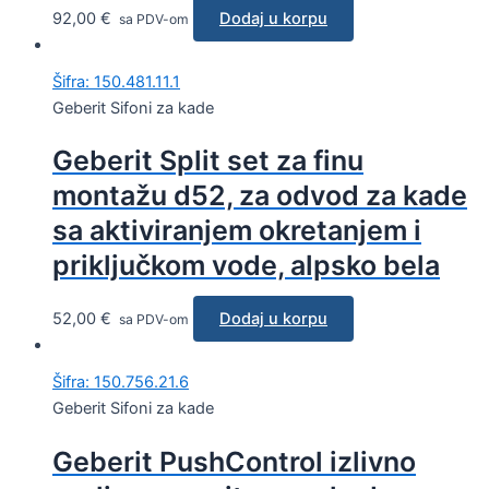
92,00
€
Dodaj u korpu
sa PDV-om
Šifra: 150.481.11.1
Geberit Sifoni za kade
Geberit Split set za finu
montažu d52, za odvod za kade
sa aktiviranjem okretanjem i
priključkom vode, alpsko bela
52,00
€
Dodaj u korpu
sa PDV-om
Šifra: 150.756.21.6
Geberit Sifoni za kade
Geberit PushControl izlivno