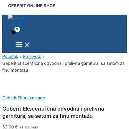
Main
Geberit
Pređi
GEBERIT ONLINE SHOP
Menu
Ekscentrična
na
odvodna
sadržaj
i
prelivna
garnitura,
sa
setom
za
finu
Početak
Proizvodi
montažu
Geberit Ekscentrična odvodna i prelivna garnitura, sa setom za
količina
finu montažu
Geberit Sifoni za kade
Geberit Ekscentrična odvodna i prelivna
garnitura, sa setom za finu montažu
52,00
€
sa PDV-om