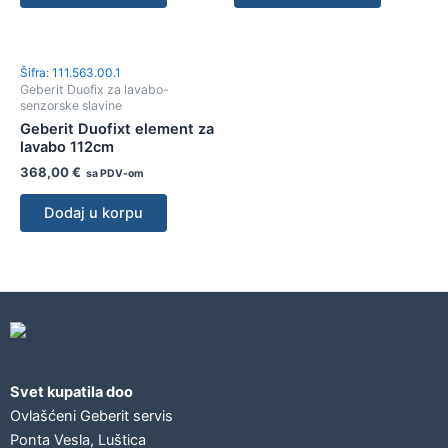
Šifra: 111.563.00.1
Geberit Duofix za lavabo-
senzorske slavine
Geberit Duofixt element za
lavabo 112cm
368,00
€
sa PDV-om
Dodaj u korpu
Geberit concept
Svet kupatila doo
Ovlašćeni Geberit servis
Ponta Vesla, Luštica