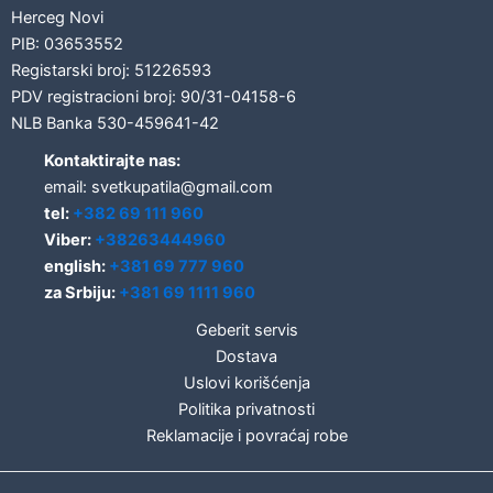
Herceg Novi
PIB: 03653552
Registarski broj: 51226593
PDV registracioni broj: 90/31-04158-6
NLB Banka 530-459641-42
Kontaktirajte nas:
email: svetkupatila@gmail.com
tel:
+382 69 111 960
Viber:
+38263444960
english:
+381 69 777 960
za Srbiju:
+381 69 1111 960
Geberit servis
Dostava
Uslovi korišćenja
Politika privatnosti
Reklamacije i povraćaj robe