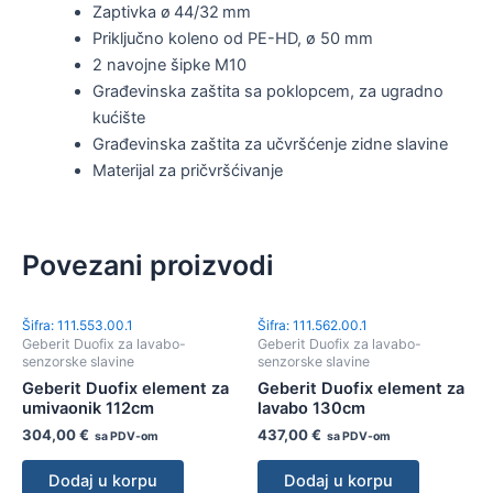
Zaptivka ø 44/32 mm
Priključno koleno od PE-HD, ø 50 mm
2 navojne šipke M10
Građevinska zaštita sa poklopcem, za ugradno
kućište
Građevinska zaštita za učvršćenje zidne slavine
Materijal za pričvršćivanje
Povezani proizvodi
Šifra: 111.553.00.1
Šifra: 111.562.00.1
Geberit Duofix za lavabo-
Geberit Duofix za lavabo-
senzorske slavine
senzorske slavine
Geberit Duofix element za
Geberit Duofix element za
umivaonik 112cm
lavabo 130cm
304,00
€
437,00
€
sa PDV-om
sa PDV-om
Dodaj u korpu
Dodaj u korpu