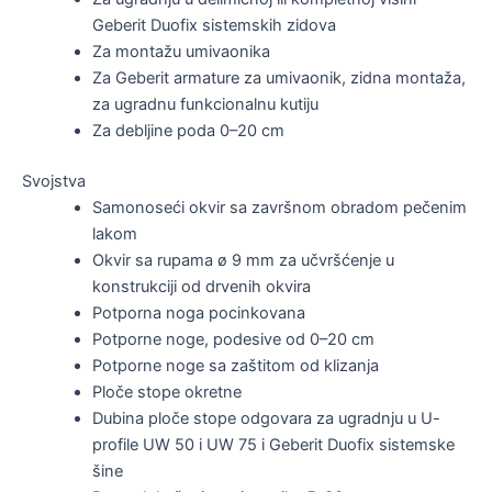
Geberit Duofix sistemskih zidova
Za montažu umivaonika
Za Geberit armature za umivaonik, zidna montaža,
za ugradnu funkcionalnu kutiju
Za debljine poda 0–20 cm
Svojstva
Samonoseći okvir sa završnom obradom pečenim
lakom
Okvir sa rupama ø 9 mm za učvršćenje u
konstrukciji od drvenih okvira
Potporna noga pocinkovana
Potporne noge, podesive od 0–20 cm
Potporne noge sa zaštitom od klizanja
Ploče stope okretne
Dubina ploče stope odgovara za ugradnju u U-
profile UW 50 i UW 75 i Geberit Duofix sistemske
šine