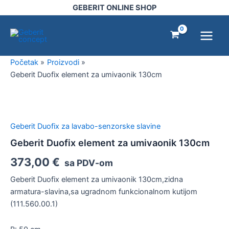
za
Pređi
GEBERIT ONLINE SHOP
umivaonik
na
Main
130cm
sadržaj
količina
Menu
Početak
Proizvodi
Geberit Duofix element za umivaonik 130cm
Geberit
Duofix
element
Geberit Duofix za lavabo-senzorske slavine
za
umivaonik
Geberit Duofix element za umivaonik 130cm
130cm
373,00
€
količina
sa PDV-om
Geberit Duofix element za umivaonik 130cm,zidna
armatura-slavina,sa ugradnom funkcionalnom kutijom
(111.560.00.1)