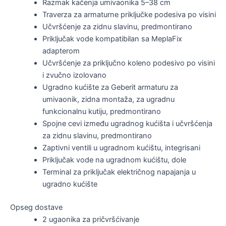
Razmak kačenja umivaonika 5–38 cm
Traverza za armaturne priključke podesiva po visini
Učvršćenje za zidnu slavinu, predmontirano
Priključak vode kompatibilan sa MeplaFix
adapterom
Učvršćenje za priključno koleno podesivo po visini
i zvučno izolovano
Ugradno kućište za Geberit armaturu za
umivaonik, zidna montaža, za ugradnu
funkcionalnu kutiju, predmontirano
Spojne cevi između ugradnog kućišta i učvršćenja
za zidnu slavinu, predmontirano
Zaptivni ventili u ugradnom kućištu, integrisani
Priključak vode na ugradnom kućištu, dole
Terminal za priključak električnog napajanja u
ugradno kućište
Opseg dostave
2 ugaonika za pričvršćivanje