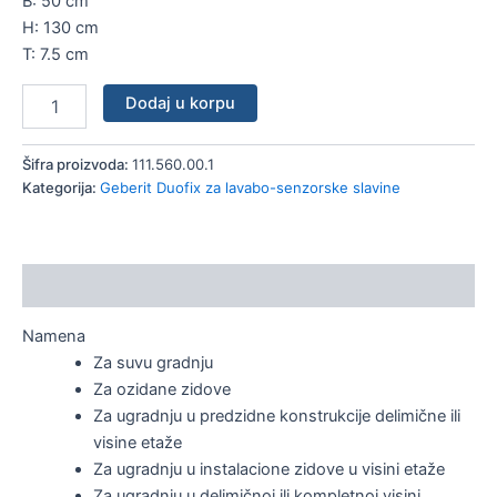
B: 50 cm
H: 130 cm
T: 7.5 cm
Dodaj u korpu
Šifra proizvoda:
111.560.00.1
Kategorija:
Geberit Duofix za lavabo-senzorske slavine
Opis
Namena
Za suvu gradnju
Za ozidane zidove
Za ugradnju u predzidne konstrukcije delimične ili
visine etaže
Za ugradnju u instalacione zidove u visini etaže
Za ugradnju u delimičnoj ili kompletnoj visini