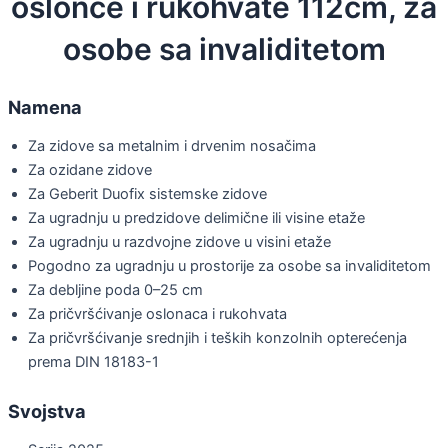
oslonce i rukohvate 112cm, za
osobe sa invaliditetom
Namena
Za zidove sa metalnim i drvenim nosačima
Za ozidane zidove
Za Geberit Duofix sistemske zidove
Za ugradnju u predzidove delimične ili visine etaže
Za ugradnju u razdvojne zidove u visini etaže
Pogodno za ugradnju u prostorije za osobe sa invaliditetom
Za debljine poda 0–25 cm
Za pričvršćivanje oslonaca i rukohvata
Za pričvršćivanje srednjih i teških konzolnih opterećenja
prema DIN 18183-1
Svojstva