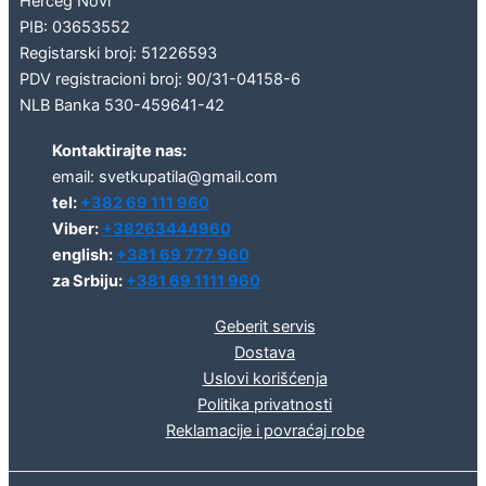
Herceg Novi
PIB: 03653552
Registarski broj: 51226593
PDV registracioni broj: 90/31-04158-6
NLB Banka 530-459641-42
Kontaktirajte nas:
email: svetkupatila@gmail.com
tel:
+382 69 111 960
Viber:
+38263444960
english:
+381 69 777 960
za Srbiju:
+381 69 1111 960
Geberit servis
Dostava
Uslovi korišćenja
Politika privatnosti
Reklamacije i povraćaj robe