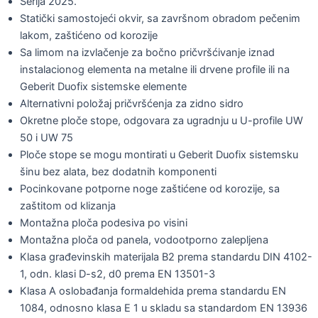
Serija 2025.
Statički samostojeći okvir, sa završnom obradom pečenim
lakom, zaštićeno od korozije
Sa limom na izvlačenje za bočno pričvršćivanje iznad
instalacionog elementa na metalne ili drvene profile ili na
Geberit Duofix sistemske elemente
Alternativni položaj pričvršćenja za zidno sidro
Okretne ploče stope, odgovara za ugradnju u U-profile UW
50 i UW 75
Ploče stope se mogu montirati u Geberit Duofix sistemsku
šinu bez alata, bez dodatnih komponenti
Pocinkovane potporne noge zaštićene od korozije, sa
zaštitom od klizanja
Montažna ploča podesiva po visini
Montažna ploča od panela, vodootporno zalepljena
Klasa građevinskih materijala B2 prema standardu DIN 4102-
1, odn. klasi D-s2, d0 prema EN 13501-3
Klasa A oslobađanja formaldehida prema standardu EN
1084, odnosno klasa E 1 u skladu sa standardom EN 13936