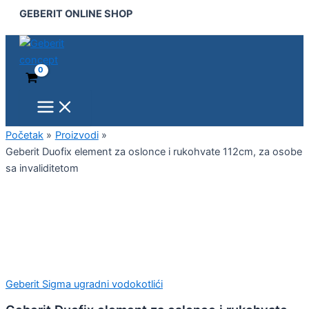
Main
Geberit
Pređi
GEBERIT ONLINE SHOP
Menu
Duofix
na
element
sadržaj
za
oslonce
i
rukohvate
112cm,
za
osobe
Početak
Proizvodi
sa
Geberit Duofix element za oslonce i rukohvate 112cm, za osobe
invaliditetom
sa invaliditetom
količina
Geberit Sigma ugradni vodokotlići