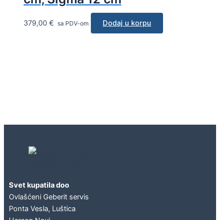
379,00
€
Dodaj u korpu
sa PDV-om
Geberit concept
Svet kupatila doo
Ovlašćeni Geberit servis
Ponta Vesla, Luštica